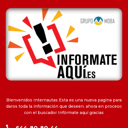
Bienvenidos Internautas Esta es una nueva pagina para
daros toda la información que deseen. ahora en proceso
con el buscador Infórmate aquí gracias
