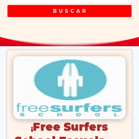
B U S C A R
Free Surfers