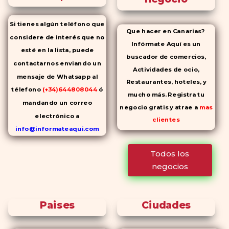
Si tienes algún teléfono que
Que hacer en Canarias?
considere de interés que no
Infórmate Aquí es un
esté en la lista, puede
buscador de comercios,
contactarnos enviando un
Actividades de ocio,
mensaje de Whatsapp al
Restaurantes, hoteles, y
télefono
(+34)644808044
ó
mucho más. Registra tu
mandando un correo
negocio gratis y atrae a
mas
electrónico a
clientes
info@informateaqui.com
Mientras que antes la
Todos los
decisión de elegir un
negocios
inhibidor de la PDE-
5 dependía
en gran medida de la
disponibilidad y el precio, el
Paises
Ciudades
cambio de los tiempos ha
permitido la producción de