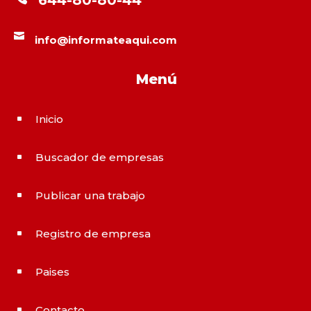
644-80-80-44

info@informateaqui.com
Menú
Inicio
^
Buscador de empresas
^
Publicar una trabajo
^
Registro de empresa
^
Paises
^
Contacto
^