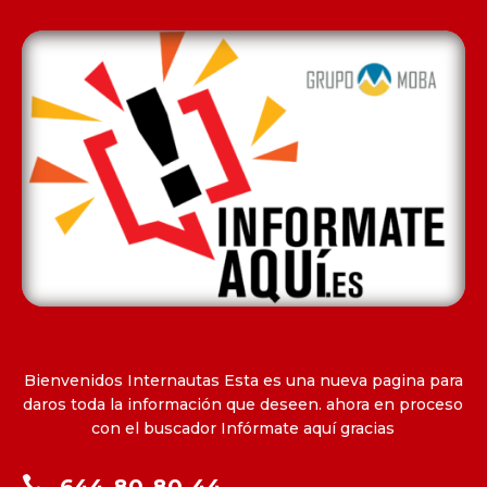
Bienvenidos Internautas Esta es una nueva pagina para
daros toda la información que deseen. ahora en proceso
con el buscador Infórmate aquí gracias
