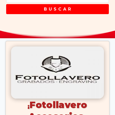
B U S C A R
Fotollavero