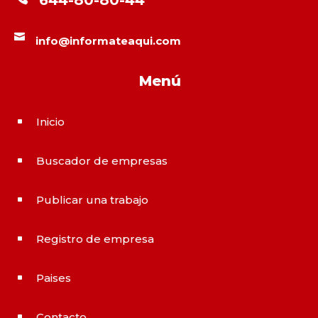
644-80-80-44

info@informateaqui.com
Menú
Inicio
^
Buscador de empresas
^
Publicar una trabajo
^
Registro de empresa
^
Paises
^
Contacto
^