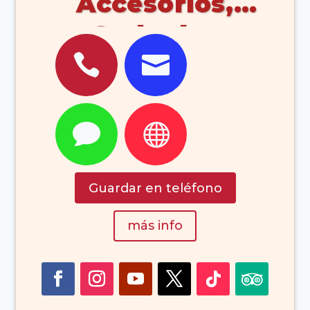
Accesorios,
Grabados


(Corralejo
Fuerteventura
Islas Canarias


España)
Guardar en teléfono
más info