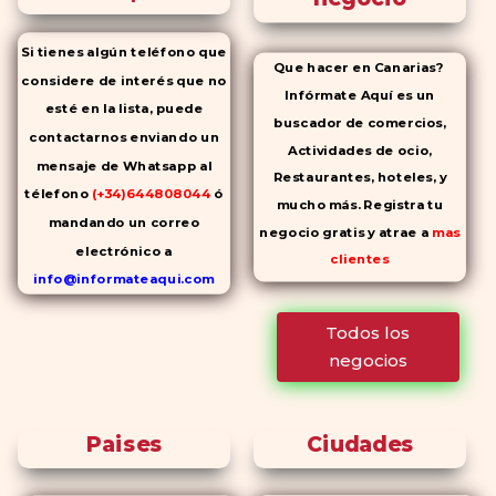
Si tienes algún teléfono que
Que hacer en Canarias?
considere de interés que no
Infórmate Aquí es un
esté en la lista, puede
buscador de comercios,
contactarnos enviando un
Actividades de ocio,
mensaje de Whatsapp al
Restaurantes, hoteles, y
télefono
(+34)644808044
ó
mucho más. Registra tu
mandando un correo
negocio gratis y atrae a
mas
electrónico a
clientes
info@informateaqui.com
Mientras que antes la
Todos los
decisión de elegir un
negocios
inhibidor de la PDE-
5 dependía
en gran medida de la
disponibilidad y el precio, el
Paises
Ciudades
cambio de los tiempos ha
permitido la producción de