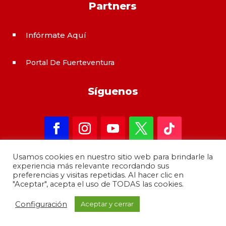
Partners
Infórmate Aquí
^
Portal De Fuerteventura
^
Síguenos
Usamos cookies en nuestro sitio web para brindarle la
experiencia más relevante recordando sus
preferencias y visitas repetidas. Al hacer clic en
"Aceptar", acepta el uso de TODAS las cookies.
Copyright 2021 – informateAqui · Desarrollado por
Configuración
Aceptar y cerrar
GrupoMoba
–
644 80 80 44