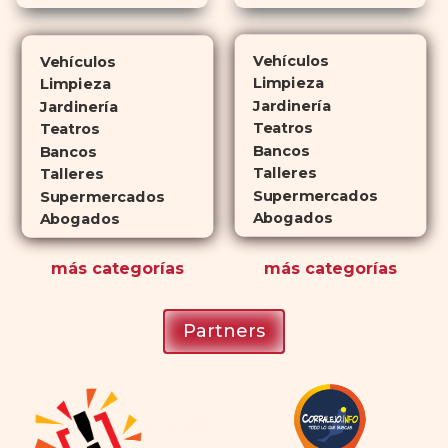
Cialis
ejerce sus efectos hasta 4
veces más tiempo que Viagra, lo
Vehículos
Vehículos
que lo convierte en una opción
Limpieza
Limpieza
atractiva para quienes no desean
Jardinería
Jardinería
planificar sus actividades
Teatros
Teatros
Bancos
románticas con antelación.
Bancos
Talleres
Talleres
Supermercados
Supermercados
Abogados
Abogados
más
categorías
más
categorías
Partners