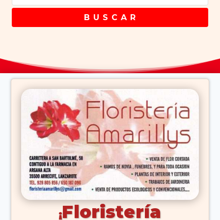
B U S C A R
Floristería