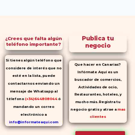
Publica tu
¿Crees que falta algún
teléfono importante?
negocio
Si tienes algún teléfono que
Que hacer en Canarias?
considere de interés que no
Infórmate Aquí es un
esté en la lista, puede
buscador de comercios,
contactarnos enviando un
Actividades de ocio,
mensaje de Whatsapp al
Restaurantes, hoteles, y
télefono
(+34)644808044
ó
mucho más. Registra tu
mandando un correo
negocio gratis y atrae a
mas
electrónico a
clientes
info@informateaqui.com
Mientras que antes la