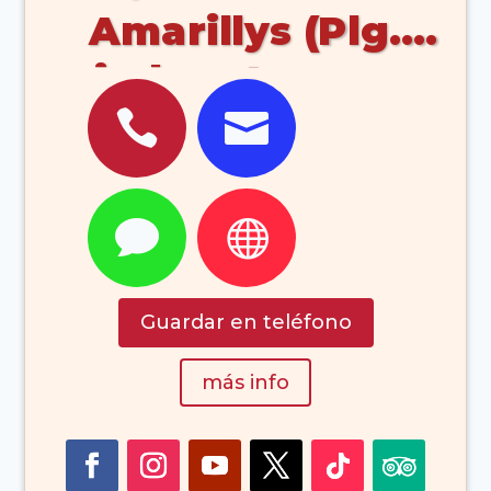
Amarillys (Plg.
indus. Argana


Lanzarote)


Guardar en teléfono
más info