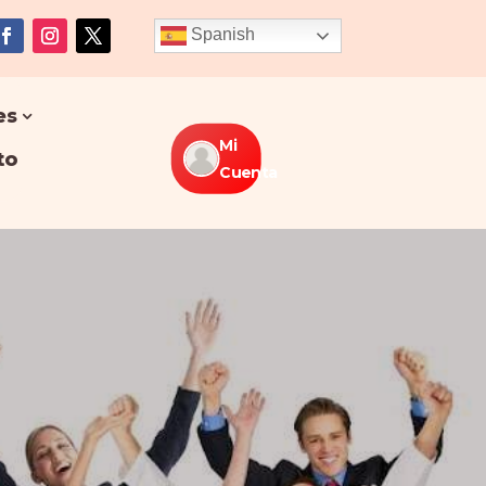
Spanish
es
Mi
to
Cuenta