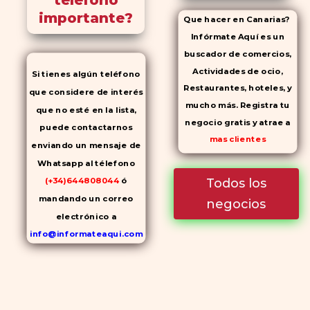
teléfono
importante?
Que hacer en Canarias?
Infórmate Aquí es un
buscador de comercios,
Actividades de ocio,
Si tienes algún teléfono
Restaurantes, hoteles, y
que considere de interés
mucho más. Registra tu
que no esté en la lista,
negocio gratis y atrae a
puede contactarnos
mas clientes
enviando un mensaje de
Whatsapp al télefono
Todos los
(+34)644808044
ó
mandando un correo
negocios
electrónico a
info@informateaqui.com
Mientras que antes la
decisión de elegir un
inhibidor de la PDE-
5
dependía en gran medida de