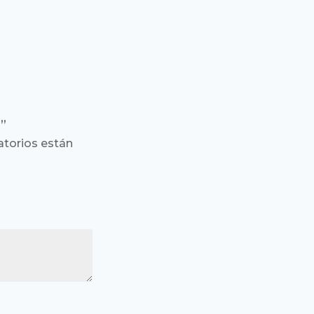
)”
torios están