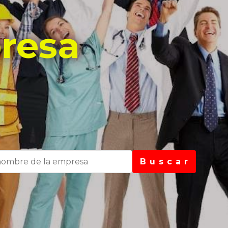
resa
B u s c a r