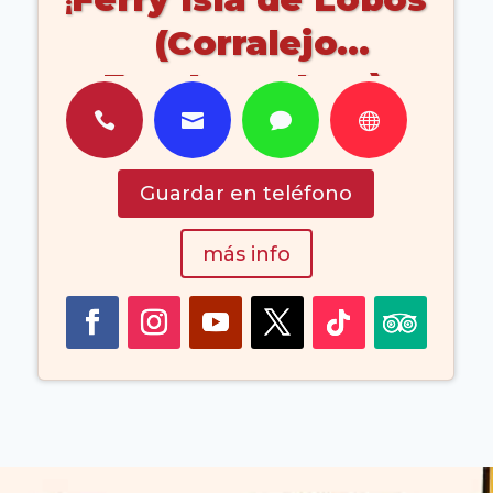
(Corralejo
Fuerteventura)




Guardar en teléfono
más info