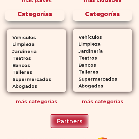
más ciudades
más países
perfiles de efectos secundarios
similares. ¿La principal
Categorías
Categorías
diferencia? El tiempo.
comprar
Cialis
ejerce sus efectos hasta 4
veces más tiempo que Viagra, lo
Vehículos
Vehículos
que lo convierte en una opción
Limpieza
Limpieza
atractiva para quienes no desean
Jardinería
Jardinería
planificar sus actividades
Teatros
Teatros
Bancos
románticas con antelación.
Bancos
Talleres
Talleres
Supermercados
Supermercados
Abogados
Abogados
más
categorías
más
categorías
Partners