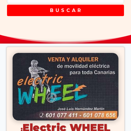
B U S C A R
Electric WHEEL