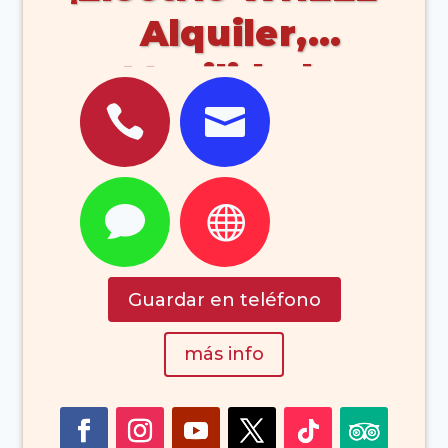
Alquiler,
Movilidad,


Canarias, Venta,
Alquiler,
Patinetas, Motos


(Arrecife
Lanzarote Islas
Guardar en teléfono
Canarias España)
más info