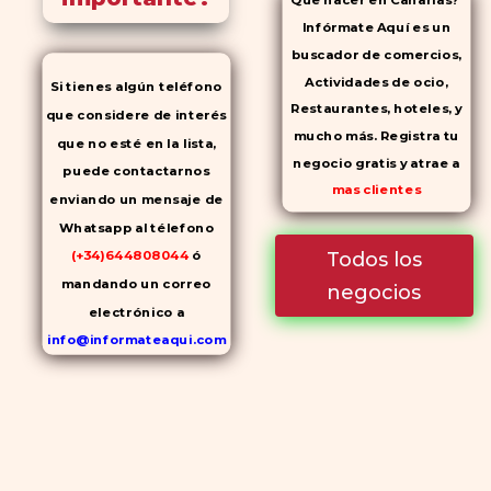
Que hacer en Canarias?
Infórmate Aquí es un
buscador de comercios,
Actividades de ocio,
Si tienes algún teléfono
Restaurantes, hoteles, y
que considere de interés
mucho más. Registra tu
que no esté en la lista,
negocio gratis y atrae a
puede contactarnos
mas clientes
enviando un mensaje de
Whatsapp al télefono
Todos los
(+34)644808044
ó
mandando un correo
negocios
electrónico a
info@informateaqui.com
Mientras que antes la
decisión de elegir un
inhibidor de la PDE-
5
dependía en gran medida de
la disponibilidad y el precio, el