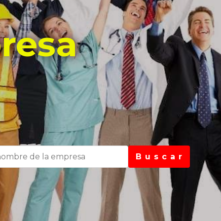
resa
B u s c a r