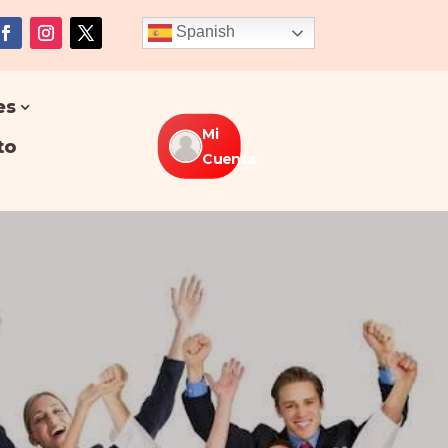
Spanish
es
Mi
to
Cuenta