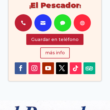
El Pescador




Guardar en teléfono
más info