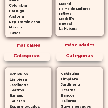
(tadalafilo y sildenafilo,
Madrid
Colombia
Palma de Mallorca
respectivamente) que se
Portugal
Málaga
consideran tan rentables e igual
Andorra
Medellín
de eficaces que su homólogo de
Rep. Dominicana
Bogotá
México
marca. En su mayor parte,
La Habana
Túnez
ambos medicamentos funcionan
de la misma manera y tienen
más ciudades
más países
perfiles de efectos secundarios
similares. ¿La principal
Categorías
Categorías
diferencia? El tiempo.
comprar
Cialis
ejerce sus efectos hasta 4
veces más tiempo que Viagra, lo
Vehículos
Vehículos
que lo convierte en una opción
Limpieza
Limpieza
atractiva para quienes no desean
Jardinería
Jardinería
planificar sus actividades
Teatros
Teatros
Bancos
románticas con antelación.
Bancos
Talleres
Talleres
Supermercados
Supermercados