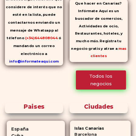
Que hacer en Canarias?
considere de interés que no
Infórmate Aquí es un
esté en la lista, puede
buscador de comercios,
contactarnos enviando un
Actividades de ocio,
mensaje de Whatsapp al
Restaurantes, hoteles, y
télefono
(+34)644808044
ó
mucho más. Registra tu
mandando un correo
negocio gratis y atrae a
mas
electrónico a
clientes
info@informateaqui.com
Mientras que antes la
Todos los
decisión de elegir un
negocios
inhibidor de la PDE-
5 dependía
en gran medida de la
disponibilidad y el precio, el
Paises
Ciudades
cambio de los tiempos ha
permitido la producción de
alternativas genéricas tanto a
Islas Canarias
España
Cialis como a
Viagra sin receta
Barcelona
Cuba