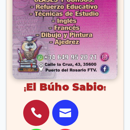
El Búho Sabio

