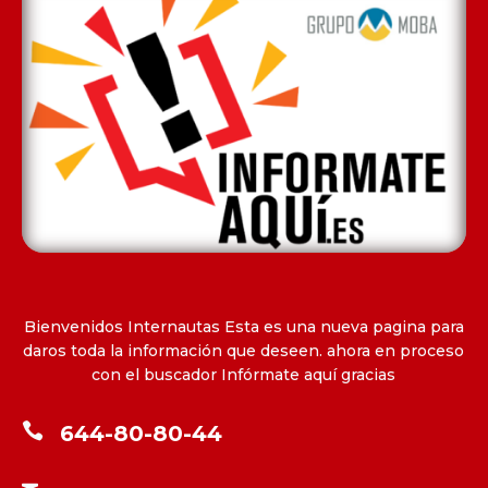
Bienvenidos Internautas Esta es una nueva pagina para
daros toda la información que deseen. ahora en proceso
con el buscador Infórmate aquí gracias

644-80-80-44