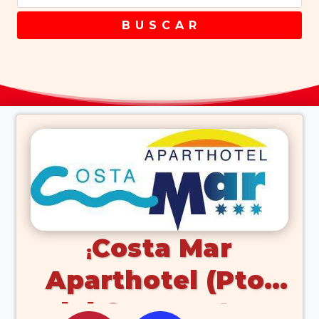
B U S C A R
Costa Mar
Aparthotel (Pto.
del Carmen Los