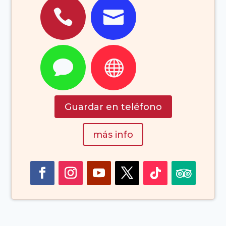


Pocillos
Lanzarote)


Guardar en teléfono
más info