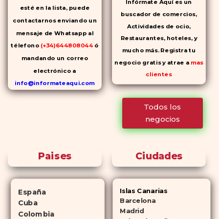
Infórmate Aquí es un
esté en la lista, puede
buscador de comercios,
contactarnos enviando un
Actividades de ocio,
mensaje de Whatsapp al
Restaurantes, hoteles, y
télefono
(+34)644808044
ó
mucho más. Registra tu
mandando un correo
negocio gratis y atrae a
mas
electrónico a
clientes
info@informateaqui.com
Mientras que antes la
Todos los
decisión de elegir un
negocios
inhibidor de la PDE-
5 dependía
en gran medida de la
disponibilidad y el precio, el
Paises
Ciudades
cambio de los tiempos ha
permitido la producción de
alternativas genéricas tanto a
Islas Canarias
España
Cialis como a
Viagra sin receta
Barcelona
Cuba
(tadalafilo y sildenafilo,
Madrid
Colombia