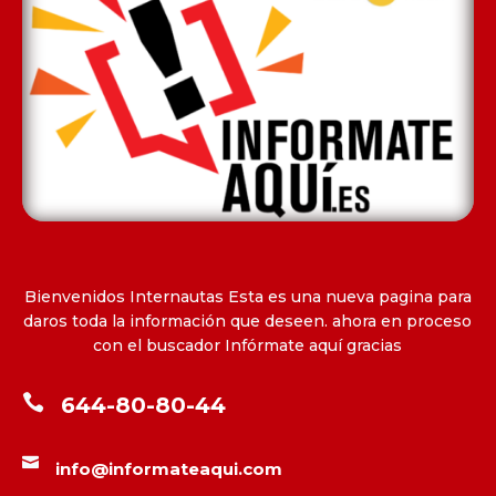
Bienvenidos Internautas Esta es una nueva pagina para
daros toda la información que deseen. ahora en proceso
con el buscador Infórmate aquí gracias

644-80-80-44

info@informateaqui.com