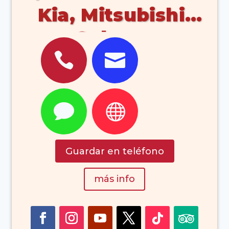
Kia, Mitsubishi,
Subaru,


Ssangyong, Izuzu


Guardar en teléfono
más info