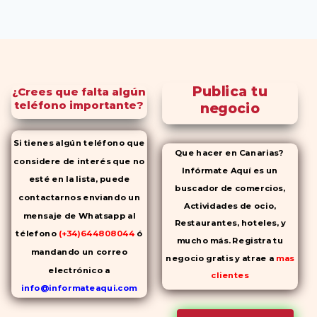
Publica tu
¿Crees que falta algún
teléfono importante?
negocio
Si tienes algún teléfono que
Que hacer en Canarias?
considere de interés que no
Infórmate Aquí es un
esté en la lista, puede
buscador de comercios,
contactarnos enviando un
Actividades de ocio,
mensaje de Whatsapp al
Restaurantes, hoteles, y
télefono
(+34)644808044
ó
mucho más. Registra tu
mandando un correo
negocio gratis y atrae a
mas
electrónico a
clientes
info@informateaqui.com
Mientras que antes la