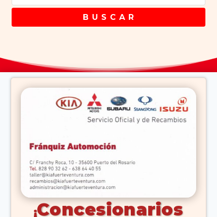
B U S C A R
Concesionarios