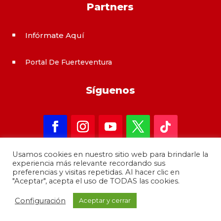
Partners
Infórmate Aquí
^
Portal De Fuerteventura
^
Síguenos
Usamos cookies en nuestro sitio web para brindarle la
experiencia más relevante recordando sus
preferencias y visitas repetidas. Al hacer clic en
"Aceptar", acepta el uso de TODAS las cookies.
Copyright 2021 – informateAqui · Desarrollado por
Configuración
Aceptar y cerrar
GrupoMoba
–
644 80 80 44