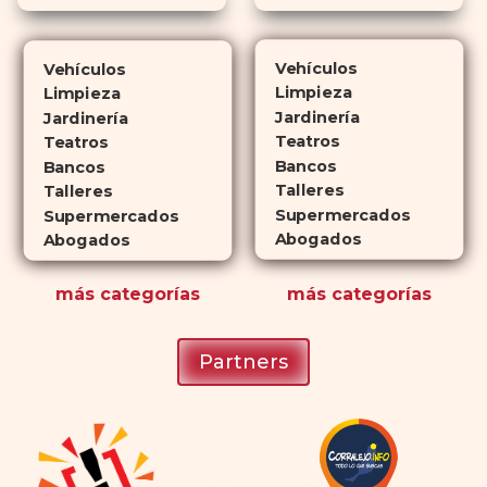
Cialis
ejerce sus efectos hasta 4
veces más tiempo que Viagra, lo
Vehículos
Vehículos
que lo convierte en una opción
Limpieza
Limpieza
atractiva para quienes no desean
Jardinería
Jardinería
planificar sus actividades
Teatros
Teatros
Bancos
románticas con antelación.
Bancos
Talleres
Talleres
Supermercados
Supermercados
Abogados
Abogados
más
categorías
más
categorías
Partners