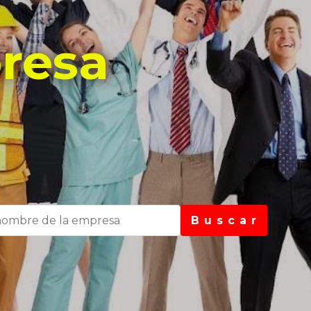
resa
B u s c a r