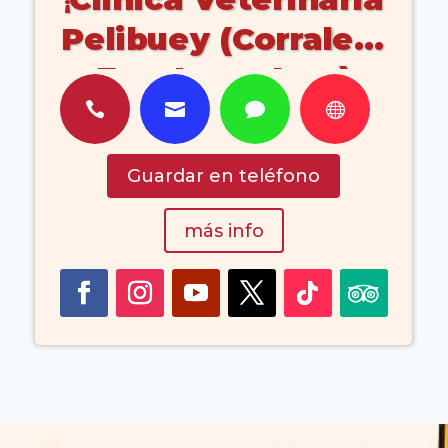
Pelibuey (Corralejo
Fuerteventura)
Islas Canarias




Guardar en teléfono
más info