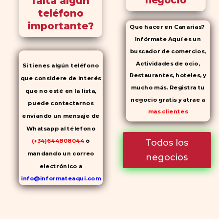
falta algún
negocio
teléfono
importante?
Que hacer en Canarias?
Infórmate Aquí es un
buscador de comercios,
Actividades de ocio,
Si tienes algún teléfono
Restaurantes, hoteles, y
que considere de interés
mucho más. Registra tu
que no esté en la lista,
negocio gratis y atrae a
puede contactarnos
mas clientes
enviando un mensaje de
Whatsapp al télefono
Todos los
(+34)644808044
ó
mandando un correo
negocios
electrónico a
info@informateaqui.com
Mientras que antes la
decisión de elegir un
inhibidor de la PDE-
5