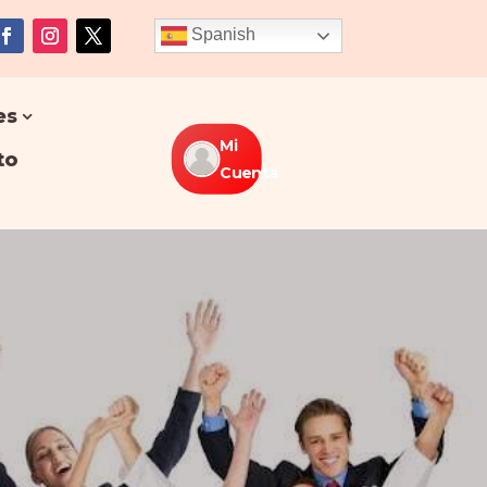
Spanish
es
Mi
to
Cuenta