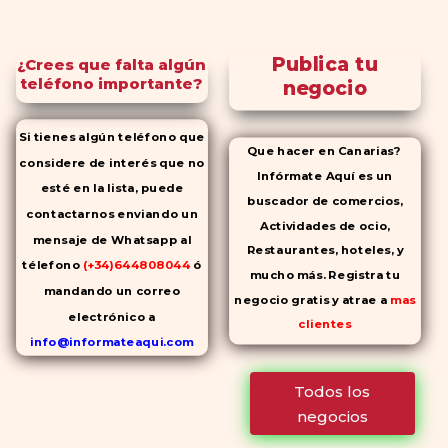
Publica tu
¿Crees que falta algún
teléfono importante?
negocio
Si tienes algún teléfono que
Que hacer en Canarias?
considere de interés que no
Infórmate Aquí es un
esté en la lista, puede
buscador de comercios,
contactarnos enviando un
Actividades de ocio,
mensaje de Whatsapp al
Restaurantes, hoteles, y
télefono
(+34)644808044
ó
mucho más. Registra tu
mandando un correo
negocio gratis y atrae a
mas
electrónico a
clientes
info@informateaqui.com
Mientras que antes la
Todos los
decisión de elegir un
negocios
inhibidor de la PDE-
5 dependía
en gran medida de la