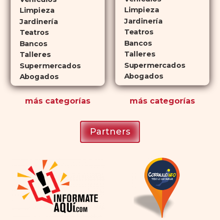
que lo convierte en una opción
Limpieza
Limpieza
atractiva para quienes no desean
Jardinería
Jardinería
planificar sus actividades
Teatros
Teatros
Bancos
románticas con antelación.
Bancos
Talleres
Talleres
Supermercados
Supermercados
Abogados
Abogados
más
categorías
más
categorías
Partners