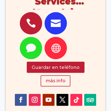
Services
(Corralejo


Fuerteventura)


Guardar en teléfono
más info