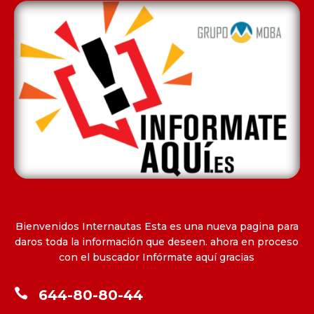
Bienvenidos Internautas Esta es una nueva pagina para
daros toda la información que deseen. ahora en proceso
con el buscador Infórmate aquí gracias

644-80-80-44