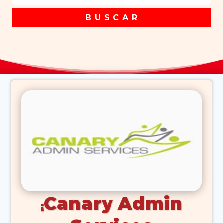
B U S C A R
Canary Admin