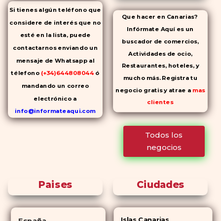
Si tienes algún teléfono que
Que hacer en Canarias?
considere de interés que no
Infórmate Aquí es un
esté en la lista, puede
buscador de comercios,
contactarnos enviando un
Actividades de ocio,
mensaje de Whatsapp al
Restaurantes, hoteles, y
télefono
(+34)644808044
ó
mucho más. Registra tu
mandando un correo
negocio gratis y atrae a
mas
electrónico a
clientes
info@informateaqui.com
Mientras que antes la
Todos los
decisión de elegir un
negocios
inhibidor de la PDE-
5 dependía
en gran medida de la
disponibilidad y el precio, el
Paises
Ciudades
cambio de los tiempos ha
permitido la producción de
alternativas genéricas tanto a
Islas Canarias
España