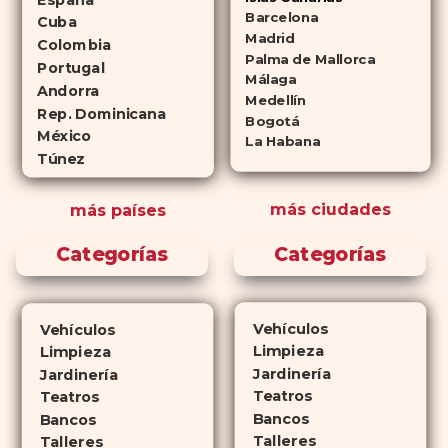
Cialis como a
Viagra sin receta
Barcelona
Cuba
(tadalafilo y sildenafilo,
Madrid
Colombia
Palma de Mallorca
respectivamente) que se
Portugal
Málaga
consideran tan rentables e igual
Andorra
Medellín
de eficaces que su homólogo de
Rep. Dominicana
Bogotá
México
marca. En su mayor parte,
La Habana
Túnez
ambos medicamentos funcionan
de la misma manera y tienen
más ciudades
más países
perfiles de efectos secundarios
similares. ¿La principal
Categorías
Categorías
diferencia? El tiempo.
comprar
Cialis
ejerce sus efectos hasta 4
veces más tiempo que Viagra, lo
Vehículos
Vehículos
que lo convierte en una opción
Limpieza
Limpieza
atractiva para quienes no desean
Jardinería
Jardinería
planificar sus actividades
Teatros
Teatros
Bancos
románticas con antelación.
Bancos
Talleres
Talleres