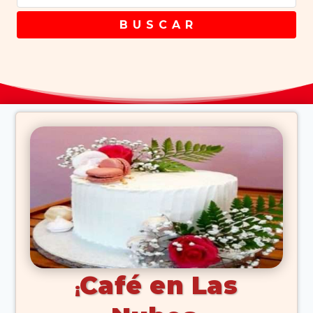
B U S C A R
Café en Las