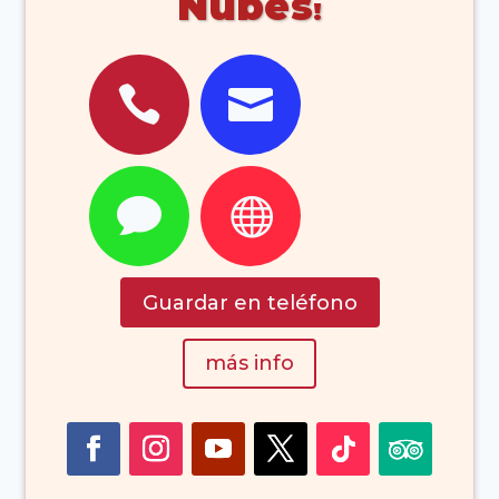
Nubes




Guardar en teléfono
más info