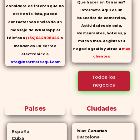
Que hacer en Canarias?
considere de interés que no
Infórmate Aquí es un
esté en la lista, puede
buscador de comercios,
contactarnos enviando un
Actividades de ocio,
mensaje de Whatsapp al
Restaurantes, hoteles, y
télefono
(+34)644808044
ó
mucho más. Registra tu
mandando un correo
negocio gratis y atrae a
mas
electrónico a
clientes
info@informateaqui.com
Mientras que antes la
Todos los
decisión de elegir un
negocios
inhibidor de la PDE-
5 dependía
en gran medida de la
disponibilidad y el precio, el
Paises
Ciudades
cambio de los tiempos ha
permitido la producción de
alternativas genéricas tanto a
Islas Canarias
España
Cialis como a
Viagra sin receta
Barcelona
Cuba