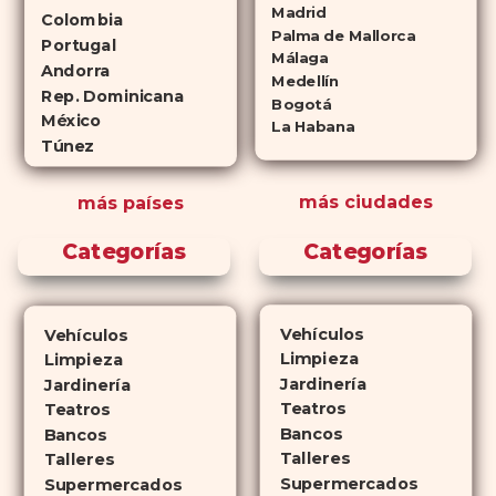
(tadalafilo y sildenafilo,
Madrid
Colombia
Palma de Mallorca
respectivamente) que se
Portugal
Málaga
consideran tan rentables e igual
Andorra
Medellín
de eficaces que su homólogo de
Rep. Dominicana
Bogotá
México
marca. En su mayor parte,
La Habana
Túnez
ambos medicamentos funcionan
de la misma manera y tienen
más ciudades
más países
perfiles de efectos secundarios
similares. ¿La principal
Categorías
Categorías
diferencia? El tiempo.
comprar
Cialis
ejerce sus efectos hasta 4
veces más tiempo que Viagra, lo
Vehículos
Vehículos
que lo convierte en una opción
Limpieza
Limpieza
atractiva para quienes no desean
Jardinería
Jardinería
planificar sus actividades
Teatros
Teatros
Bancos
románticas con antelación.
Bancos
Talleres
Talleres
Supermercados
Supermercados