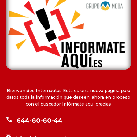
Bienvenidos Internautas Esta es una nueva pagina para
daros toda la información que deseen. ahora en proceso
con el buscador Infórmate aquí gracias

644-80-80-44
