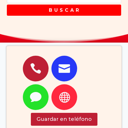
B U S C A R




Guardar en teléfono