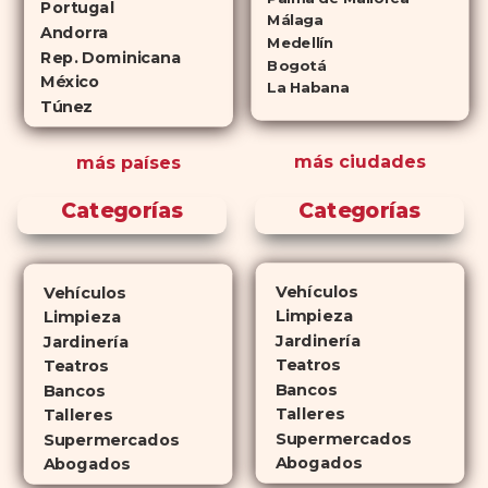
Portugal
Málaga
consideran tan rentables e igual
Andorra
Medellín
de eficaces que su homólogo de
Rep. Dominicana
Bogotá
México
marca. En su mayor parte,
La Habana
Túnez
ambos medicamentos funcionan
de la misma manera y tienen
más ciudades
más países
perfiles de efectos secundarios
similares. ¿La principal
Categorías
Categorías
diferencia? El tiempo.
comprar
Cialis
ejerce sus efectos hasta 4
veces más tiempo que Viagra, lo
Vehículos
Vehículos
que lo convierte en una opción
Limpieza
Limpieza
atractiva para quienes no desean
Jardinería
Jardinería
planificar sus actividades
Teatros
Teatros
Bancos
románticas con antelación.
Bancos
Talleres
Talleres
Supermercados
Supermercados
Abogados
Abogados