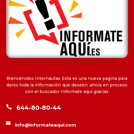
Bienvenidos Internautas Esta es una nueva pagina para
daros toda la información que deseen. ahora en proceso
con el buscador Infórmate aquí gracias

644-80-80-44

info@informateaqui.com