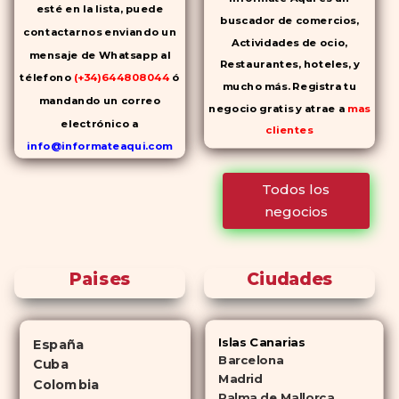
esté en la lista, puede
buscador de comercios,
contactarnos enviando un
Actividades de ocio,
mensaje de Whatsapp al
Restaurantes, hoteles, y
télefono
(+34)644808044
ó
mucho más. Registra tu
mandando un correo
negocio gratis y atrae a
mas
electrónico a
clientes
info@informateaqui.com
Mientras que antes la
Todos los
decisión de elegir un
negocios
inhibidor de la PDE-
5 dependía
en gran medida de la
disponibilidad y el precio, el
Paises
Ciudades
cambio de los tiempos ha
permitido la producción de
alternativas genéricas tanto a
Islas Canarias
España
Cialis como a
Viagra sin receta
Barcelona
Cuba
(tadalafilo y sildenafilo,
Madrid
Colombia
Palma de Mallorca
respectivamente) que se