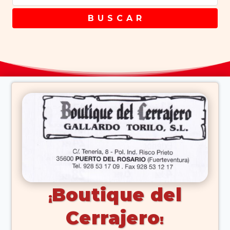
B U S C A R
Boutique del
Cerrajero