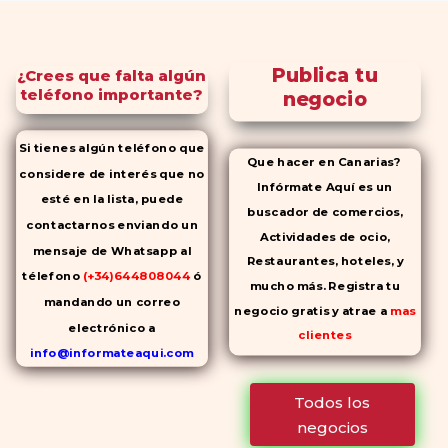
Publica tu
¿Crees que falta algún
teléfono importante?
negocio
Si tienes algún teléfono que
Que hacer en Canarias?
considere de interés que no
Infórmate Aquí es un
esté en la lista, puede
buscador de comercios,
contactarnos enviando un
Actividades de ocio,
mensaje de Whatsapp al
Restaurantes, hoteles, y
télefono
(+34)644808044
ó
mucho más. Registra tu
mandando un correo
negocio gratis y atrae a
mas
electrónico a
clientes
info@informateaqui.com
Mientras que antes la
Todos los
decisión de elegir un
negocios
inhibidor de la PDE-
5 dependía