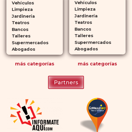
Vehículos
Vehículos
que lo convierte en una opción
Limpieza
Limpieza
atractiva para quienes no desean
Jardinería
Jardinería
planificar sus actividades
Teatros
Teatros
Bancos
románticas con antelación.
Bancos
Talleres
Talleres
Supermercados
Supermercados
Abogados
Abogados
más
categorías
más
categorías
Partners