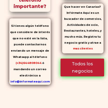
teléfono
importante?
Que hacer en Canarias?
Infórmate Aquí es un
buscador de comercios,
Actividades de ocio,
Si tienes algún teléfono
Restaurantes, hoteles, y
que considere de interés
mucho más. Registra tu
que no esté en la lista,
negocio gratis y atrae a
puede contactarnos
mas clientes
enviando un mensaje de
Whatsapp al télefono
Todos los
(+34)644808044
ó
mandando un correo
negocios
electrónico a
info@informateaqui.com
Mientras que antes la
decisión de elegir un
inhibidor de la PDE-
5
dependía en gran medida de