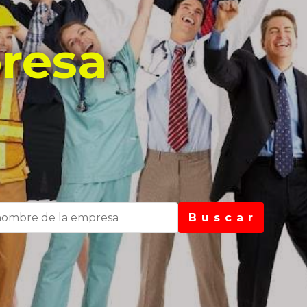
resa
B u s c a r