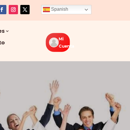
Spanish
es
Mi
to
Cuenta