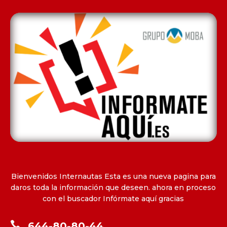
Bienvenidos Internautas Esta es una nueva pagina para
daros toda la información que deseen. ahora en proceso
con el buscador Infórmate aquí gracias

644-80-80-44