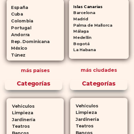
alternativas genéricas tanto a
Islas Canarias
España
Cialis como a
Viagra sin receta
Barcelona
Cuba
(tadalafilo y sildenafilo,
Madrid
Colombia
Palma de Mallorca
respectivamente) que se
Portugal
Málaga
consideran tan rentables e igual
Andorra
Medellín
de eficaces que su homólogo de
Rep. Dominicana
Bogotá
México
marca. En su mayor parte,
La Habana
Túnez
ambos medicamentos funcionan
de la misma manera y tienen
más ciudades
más países
perfiles de efectos secundarios
similares. ¿La principal
Categorías
Categorías
diferencia? El tiempo.
comprar
Cialis
ejerce sus efectos hasta 4
veces más tiempo que Viagra, lo
Vehículos
Vehículos
que lo convierte en una opción
Limpieza
Limpieza
atractiva para quienes no desean
Jardinería
Jardinería
planificar sus actividades
Teatros
Teatros
Bancos
románticas con antelación.
Bancos