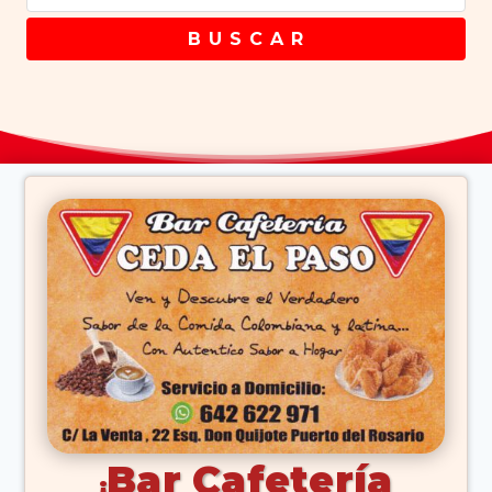
B U S C A R
Bar Cafetería