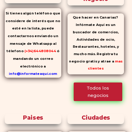
Si tienes algún teléfono que
Que hacer en Canarias?
considere de interés que no
Infórmate Aquí es un
esté en la lista, puede
buscador de comercios,
contactarnos enviando un
Actividades de ocio,
mensaje de Whatsapp al
Restaurantes, hoteles, y
télefono
(+34)644808044
ó
mucho más. Registra tu
mandando un correo
negocio gratis y atrae a
mas
electrónico a
clientes
info@informateaqui.com
Mientras que antes la
Todos los
decisión de elegir un
negocios
inhibidor de la PDE-
5 dependía
en gran medida de la
disponibilidad y el precio, el
Paises
Ciudades
cambio de los tiempos ha
permitido la producción de