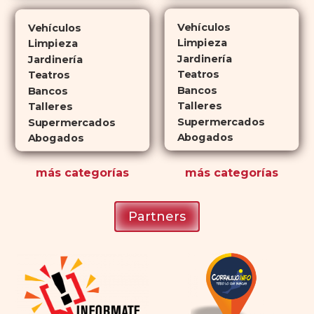
veces más tiempo que Viagra, lo
Vehículos
Vehículos
que lo convierte en una opción
Limpieza
Limpieza
atractiva para quienes no desean
Jardinería
Jardinería
planificar sus actividades
Teatros
Teatros
Bancos
románticas con antelación.
Bancos
Talleres
Talleres
Supermercados
Supermercados
Abogados
Abogados
más
categorías
más
categorías
Partners