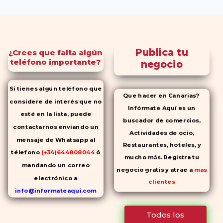
Publica tu
¿Crees que falta algún
teléfono importante?
negocio
Si tienes algún teléfono que
Que hacer en Canarias?
considere de interés que no
Infórmate Aquí es un
esté en la lista, puede
buscador de comercios,
contactarnos enviando un
Actividades de ocio,
mensaje de Whatsapp al
Restaurantes, hoteles, y
télefono
(+34)644808044
ó
mucho más. Registra tu
mandando un correo
negocio gratis y atrae a
mas
electrónico a
clientes
info@informateaqui.com
Mientras que antes la
Todos los
decisión de elegir un