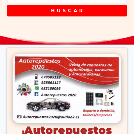
B U S C A R
Autorepuestos