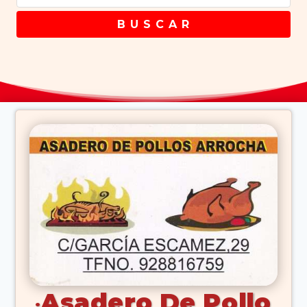
B U S C A R
Asadero De Pollo