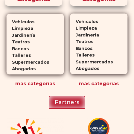
diferencia? El tiempo.
comprar
Cialis
ejerce sus efectos hasta 4
veces más tiempo que Viagra, lo
Vehículos
Vehículos
que lo convierte en una opción
Limpieza
Limpieza
atractiva para quienes no desean
Jardinería
Jardinería
planificar sus actividades
Teatros
Teatros
Bancos
románticas con antelación.
Bancos
Talleres
Talleres
Supermercados
Supermercados
Abogados
Abogados
más
categorías
más
categorías
Partners