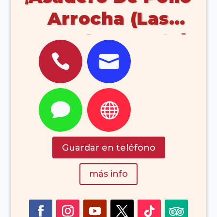
Arrocha (Las
vegas Lanzarote)




Guardar en teléfono
más info