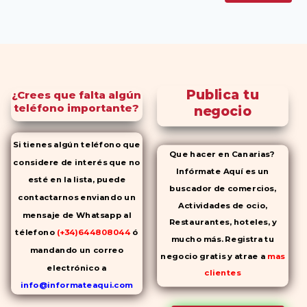
Publica tu
¿Crees que falta algún
teléfono importante?
negocio
Si tienes algún teléfono que
Que hacer en Canarias?
considere de interés que no
Infórmate Aquí es un
esté en la lista, puede
buscador de comercios,
contactarnos enviando un
Actividades de ocio,
mensaje de Whatsapp al
Restaurantes, hoteles, y
télefono
(+34)644808044
ó
mucho más. Registra tu
mandando un correo
negocio gratis y atrae a
mas
electrónico a
clientes
info@informateaqui.com
Mientras que antes la