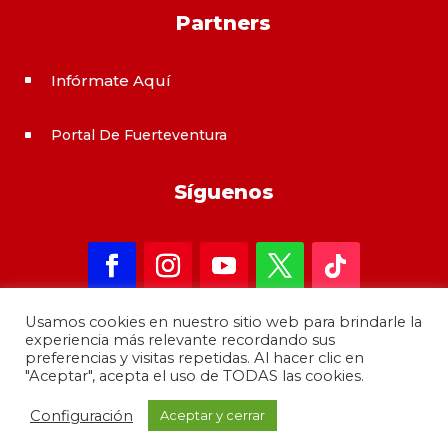
Partners
Infórmate Aquí
^
Portal De Fuerteventura
^
Síguenos
Usamos cookies en nuestro sitio web para brindarle la
experiencia más relevante recordando sus
preferencias y visitas repetidas. Al hacer clic en
"Aceptar", acepta el uso de TODAS las cookies.
Copyright 2021 – informateAqui · Desarrollado por
Configuración
Aceptar y cerrar
GrupoMoba
–
644 80 80 44