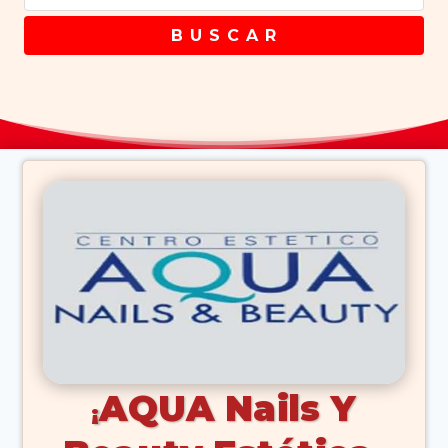
B U S C A R
AQUA Nails Y