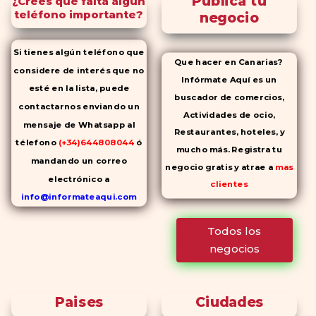
Publica tu
¿Crees que falta algún
teléfono importante?
negocio
Si tienes algún teléfono que
Que hacer en Canarias?
considere de interés que no
Infórmate Aquí es un
esté en la lista, puede
buscador de comercios,
contactarnos enviando un
Actividades de ocio,
mensaje de Whatsapp al
Restaurantes, hoteles, y
télefono
(+34)644808044
ó
mucho más. Registra tu
mandando un correo
negocio gratis y atrae a
mas
electrónico a
clientes
info@informateaqui.com
Mientras que antes la
Todos los
decisión de elegir un
negocios
inhibidor de la PDE-
5 dependía
en gran medida de la
disponibilidad y el precio, el
Paises
Ciudades
cambio de los tiempos ha