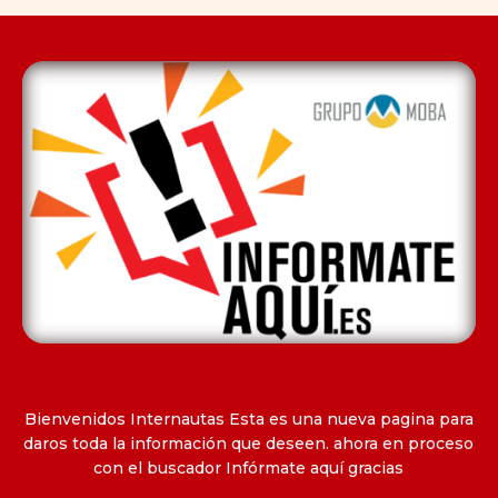
Bienvenidos Internautas Esta es una nueva pagina para
daros toda la información que deseen. ahora en proceso
con el buscador Infórmate aquí gracias