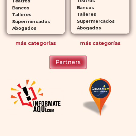
Teatros
Teatros
Bancos
románticas con antelación.
Bancos
Talleres
Talleres
Supermercados
Supermercados
Abogados
Abogados
más
categorías
más
categorías
Partners