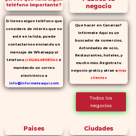
teléfono importante?
negocio
Si tienes algún teléfono que
Que hacer en Canarias?
considere de interés que no
Infórmate Aquí es un
esté en la lista, puede
buscador de comercios,
contactarnos enviando un
Actividades de ocio,
mensaje de Whatsapp al
Restaurantes, hoteles, y
télefono
(+34)644808044
ó
mucho más. Registra tu
mandando un correo
negocio gratis y atrae a
mas
electrónico a
clientes
info@informateaqui.com
Mientras que antes la
Todos los
decisión de elegir un
negocios
inhibidor de la PDE-
5 dependía
en gran medida de la
disponibilidad y el precio, el
Paises
Ciudades
cambio de los tiempos ha