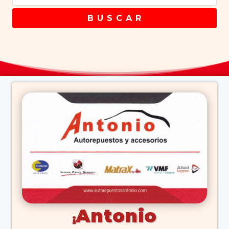
B U S C A R
Antonio