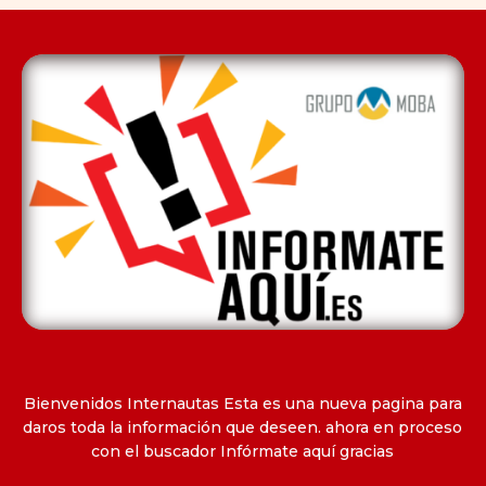
Bienvenidos Internautas Esta es una nueva pagina para
daros toda la información que deseen. ahora en proceso
con el buscador Infórmate aquí gracias