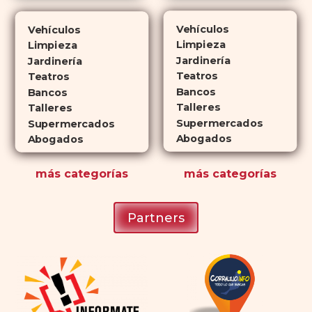
Cialis
ejerce sus efectos hasta 4
veces más tiempo que Viagra, lo
Vehículos
Vehículos
que lo convierte en una opción
Limpieza
Limpieza
atractiva para quienes no desean
Jardinería
Jardinería
planificar sus actividades
Teatros
Teatros
Bancos
románticas con antelación.
Bancos
Talleres
Talleres
Supermercados
Supermercados
Abogados
Abogados
más
categorías
más
categorías
Partners