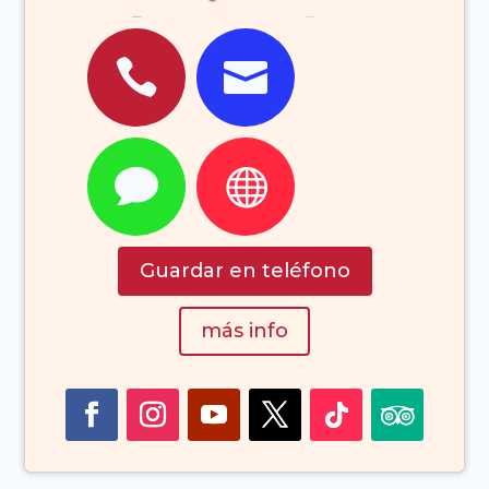
Lanzarote,


Seguridad, Social,
Teléfono
(Lanzarote Islas


Canarias España)
Guardar en teléfono
más info