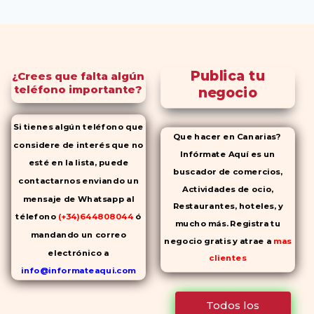
Publica tu
¿Crees que falta algún
teléfono importante?
negocio
Si tienes algún teléfono que
Que hacer en Canarias?
considere de interés que no
Infórmate Aquí es un
esté en la lista, puede
buscador de comercios,
contactarnos enviando un
Actividades de ocio,
mensaje de Whatsapp al
Restaurantes, hoteles, y
télefono
(+34)644808044
ó
mucho más. Registra tu
mandando un correo
negocio gratis y atrae a
mas
electrónico a
clientes
info@informateaqui.com
Mientras que antes la
Todos los
decisión de elegir un