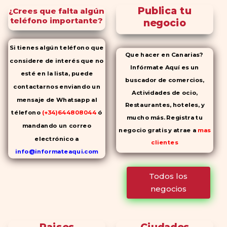
Publica tu
¿Crees que falta algún
teléfono importante?
negocio
Si tienes algún teléfono que
Que hacer en Canarias?
considere de interés que no
Infórmate Aquí es un
esté en la lista, puede
buscador de comercios,
contactarnos enviando un
Actividades de ocio,
mensaje de Whatsapp al
Restaurantes, hoteles, y
télefono
(+34)644808044
ó
mucho más. Registra tu
mandando un correo
negocio gratis y atrae a
mas
electrónico a
clientes
info@informateaqui.com
Mientras que antes la
Todos los
decisión de elegir un
negocios
inhibidor de la PDE-
5 dependía
en gran medida de la
disponibilidad y el precio, el
Paises
Ciudades