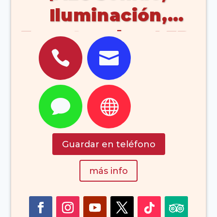
Iluminación,
Espertaculos, LED,


Wlan,
Fotovoltaicas
(Arrecife


Lanzarote Islas
Canarias España)
Guardar en teléfono
más info