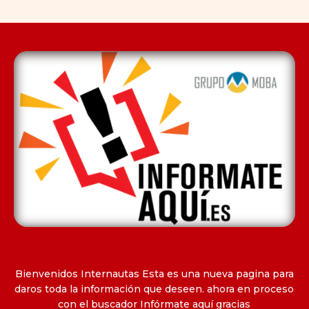
Bienvenidos Internautas Esta es una nueva pagina para
daros toda la información que deseen. ahora en proceso
con el buscador Infórmate aquí gracias