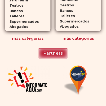
Jardinería
planificar sus actividades
Teatros
Teatros
Bancos
románticas con antelación.
Bancos
Talleres
Talleres
Supermercados
Supermercados
Abogados
Abogados
más
categorías
más
categorías
Partners