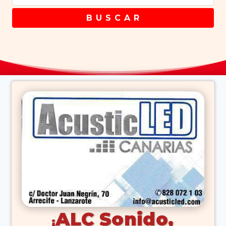
B U S C A R
ALC Sonido,