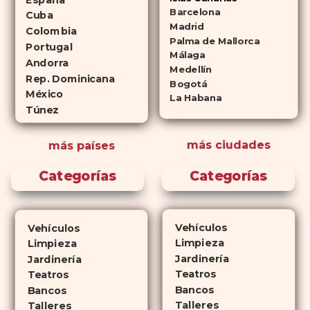
Cialis como a
Viagra sin receta
Barcelona
Cuba
(tadalafilo y sildenafilo,
Madrid
Colombia
Palma de Mallorca
respectivamente) que se
Portugal
Málaga
consideran tan rentables e igual
Andorra
Medellín
de eficaces que su homólogo de
Rep. Dominicana
Bogotá
México
marca. En su mayor parte,
La Habana
Túnez
ambos medicamentos funcionan
de la misma manera y tienen
más ciudades
más países
perfiles de efectos secundarios
similares. ¿La principal
Categorías
Categorías
diferencia? El tiempo.
comprar
Cialis
ejerce sus efectos hasta 4
veces más tiempo que Viagra, lo
Vehículos
Vehículos
que lo convierte en una opción
Limpieza
Limpieza
atractiva para quienes no desean
Jardinería
Jardinería
planificar sus actividades
Teatros
Teatros
Bancos
románticas con antelación.
Bancos
Talleres
Talleres