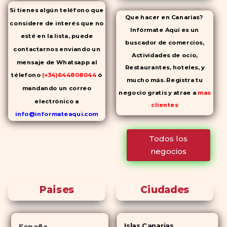
Si tienes algún teléfono que
Que hacer en Canarias?
considere de interés que no
Infórmate Aquí es un
esté en la lista, puede
buscador de comercios,
contactarnos enviando un
Actividades de ocio,
mensaje de Whatsapp al
Restaurantes, hoteles, y
télefono
(+34)644808044
ó
mucho más. Registra tu
mandando un correo
negocio gratis y atrae a
mas
electrónico a
clientes
info@informateaqui.com
Mientras que antes la
Todos los
decisión de elegir un
negocios
inhibidor de la PDE-
5 dependía
en gran medida de la
disponibilidad y el precio, el
Paises
Ciudades
cambio de los tiempos ha
permitido la producción de
alternativas genéricas tanto a
Islas Canarias
España