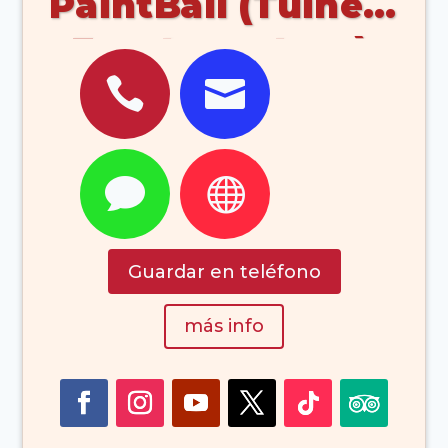
PaintBall (Tuineje
Fuerteventura)




Guardar en teléfono
más info