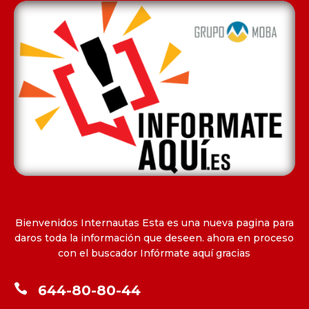
Bienvenidos Internautas Esta es una nueva pagina para
daros toda la información que deseen. ahora en proceso
con el buscador Infórmate aquí gracias

644-80-80-44