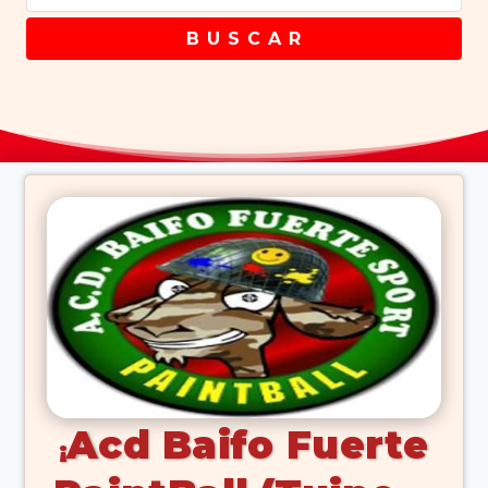
B U S C A R
Acd Baifo Fuerte