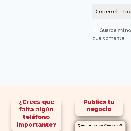
Guarda mi no
que comente.
¿Crees que
Publica tu
falta algún
negocio
teléfono
importante?
Que hacer en Canarias?