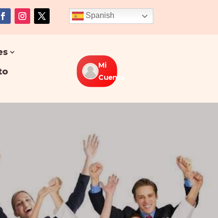
Spanish
es
Mi
to
Cuenta