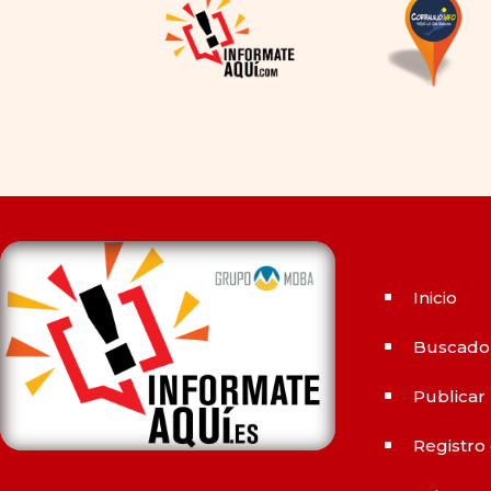
permitido la producción de
alternativas genéricas tanto
a Cialis como a
Viagra sin
receta
(tadalafilo y
sildenafilo, respectivamente)
que se consideran tan
rentables e igual de eficaces
que su homólogo de marca.
En su mayor parte, ambos
medicamentos funcionan de
Inicio
^
la misma manera y tienen
perfiles de efectos
Buscado
^
secundarios similares. ¿La
principal diferencia? El
Publicar
^
tiempo.
comprar Cialis
ejerce
Registro
sus efectos hasta 4 veces
^
más tiempo que Viagra, lo