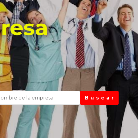
resa
B u s c a r