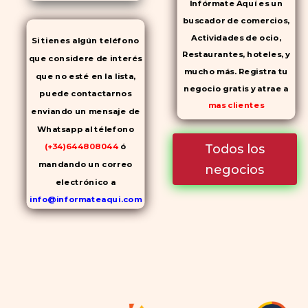
Infórmate Aquí es un
buscador de comercios,
Actividades de ocio,
Si tienes algún teléfono
Restaurantes, hoteles, y
que considere de interés
mucho más. Registra tu
que no esté en la lista,
negocio gratis y atrae a
puede contactarnos
mas clientes
enviando un mensaje de
Whatsapp al télefono
Todos los
(+34)644808044
ó
mandando un correo
negocios
electrónico a
info@informateaqui.com
Mientras que antes la
decisión de elegir un
inhibidor de la PDE-
5
dependía en gran medida de
la disponibilidad y el precio, el
cambio de los tiempos ha