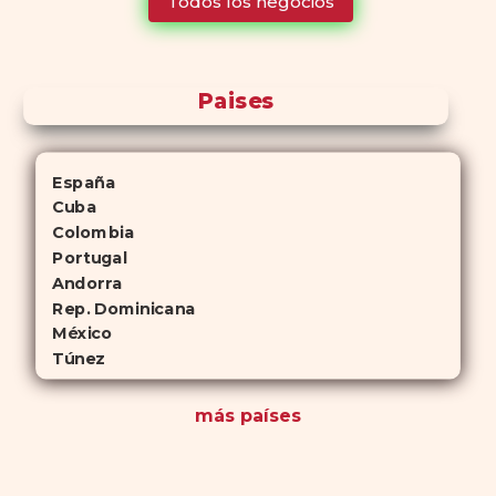
Todos los negocios
para quienes no desean planificar sus actividades románticas con
antelación.
Paises
España
Cuba
Colombia
Portugal
Andorra
Rep. Dominicana
México
Túnez
más países