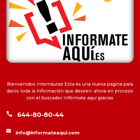
Bienvenidos Internautas Esta es una nueva pagina para
daros toda la información que deseen. ahora en proceso
con el buscador Infórmate aquí gracias

644-80-80-44

info@informateaqui.com