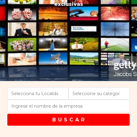
exclusivas
B U S C A R