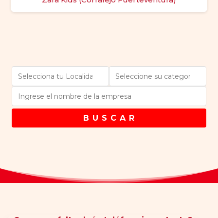
B U S C A R