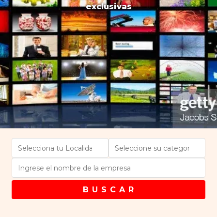
exclusivas
B U S C A R