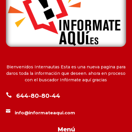
Bienvenidos Internautas Esta es una nueva pagina para
daros toda la información que deseen. ahora en proceso
con el buscador Infórmate aquí gracias

644-80-80-44

info@informateaqui.com
Menú