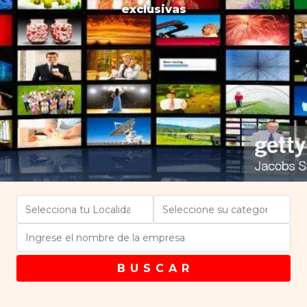
exclusivas
B U S C A R