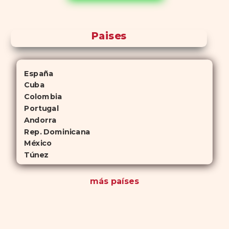
antelación.
Paises
España
Cuba
Colombia
Portugal
Andorra
Rep. Dominicana
México
Túnez
más países