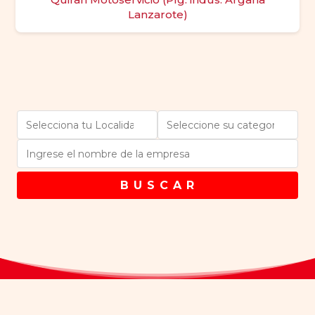
Lanzarote)
B U S C A R