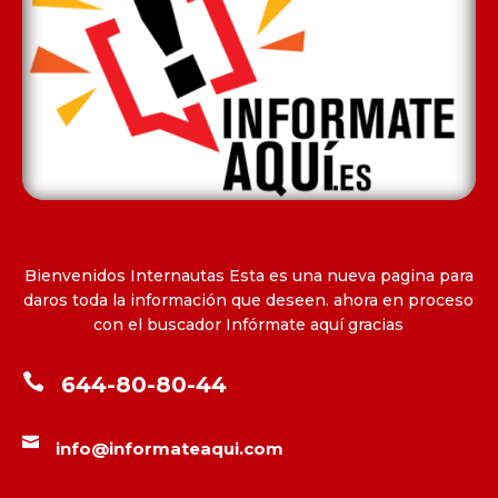
Bienvenidos Internautas Esta es una nueva pagina para
daros toda la información que deseen. ahora en proceso
con el buscador Infórmate aquí gracias

644-80-80-44

info@informateaqui.com