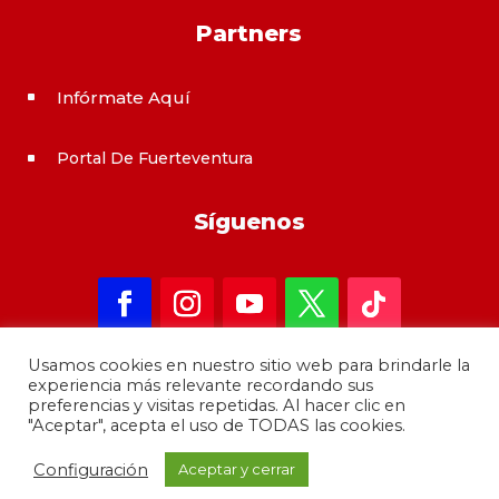
Partners
Infórmate Aquí
^
Portal De Fuerteventura
^
Síguenos
Usamos cookies en nuestro sitio web para brindarle la
experiencia más relevante recordando sus
preferencias y visitas repetidas. Al hacer clic en
"Aceptar", acepta el uso de TODAS las cookies.
Copyright 2021 – informateAqui · Desarrollado por
Configuración
Aceptar y cerrar
GrupoMoba
–
644 80 80 44