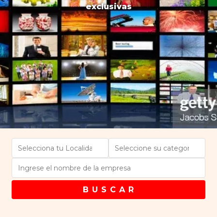
exclusivas
B U S C A R