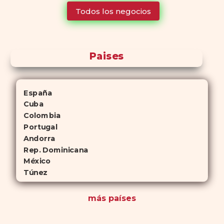
tiempo que Viagra, lo que lo convierte en una opción atractiva
Todos los negocios
para quienes no desean planificar sus actividades románticas con
antelación.
Paises
España
Cuba
Colombia
Portugal
Andorra
Rep. Dominicana
México
Túnez
más países