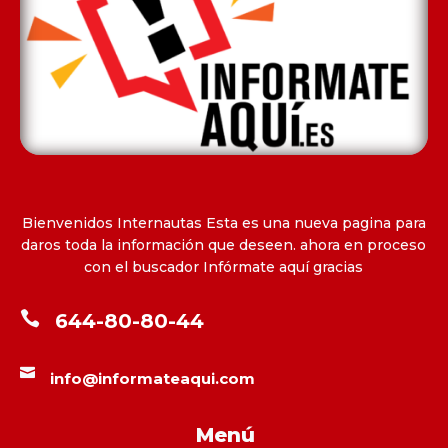
Bienvenidos Internautas Esta es una nueva pagina para
daros toda la información que deseen. ahora en proceso
con el buscador Infórmate aquí gracias

644-80-80-44

info@informateaqui.com
Menú