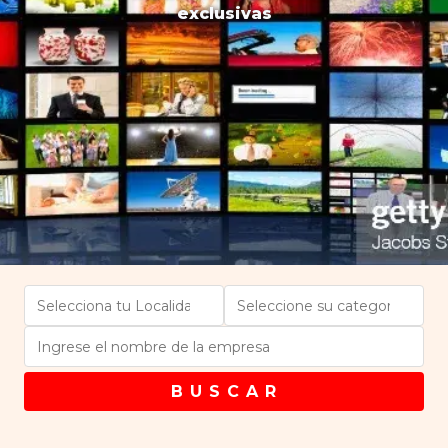
exclusivas
B U S C A R