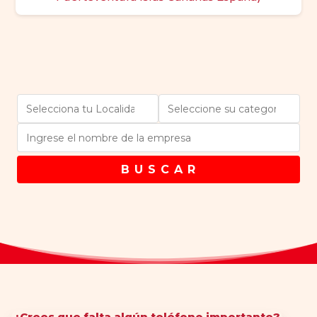
B U S C A R
¿Crees que falta algún teléfono importante?