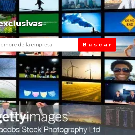
exclusivas
B u s c a r