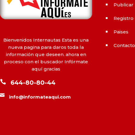
principal diferencia? El
Publicar
^
tiempo.
comprar Cialis
ejerce
Registro
sus efectos hasta 4 veces
^
más tiempo que Viagra, lo
Paises
^
que lo convierte en una
Bienvenidos Internautas Esta es una
opción atractiva para quienes
Contact
^
nueva pagina para daros toda la
no desean planificar sus
información que deseen. ahora en
actividades románticas con
proceso con el buscador Infórmate
antelación.
aquí gracias

644-80-80-44

info@informateaqui.com