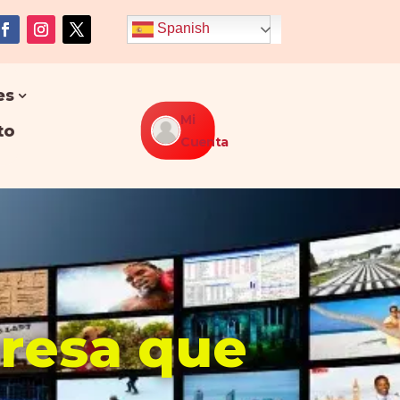
Spanish
es
Mi
to
Cuenta
presa que