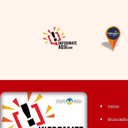
inhibidor de la PDE-
5
dependía en gran medida de
la disponibilidad y el precio, el
cambio de los tiempos ha
permitido la producción de
alternativas genéricas tanto
a Cialis como a
Viagra sin
receta
(tadalafilo y
sildenafilo, respectivamente)
que se consideran tan
rentables e igual de eficaces
que su homólogo de marca.
En su mayor parte, ambos
medicamentos funcionan de
Inicio
^
la misma manera y tienen
perfiles de efectos
Buscado
^
secundarios similares. ¿La