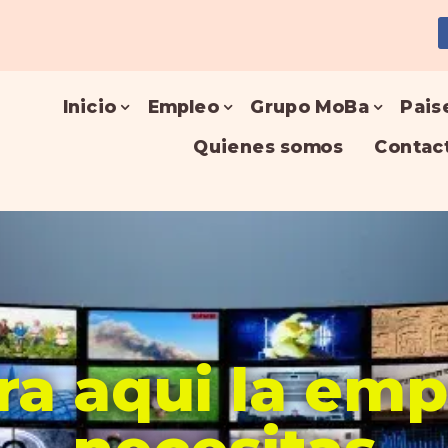
Inicio
Empleo
Grupo MoBa
Pais
Quienes somos
Contac
a aqui la em