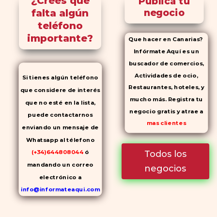
¿Crees que
Publica tu
falta algún
negocio
teléfono
importante?
Que hacer en Canarias?
Infórmate Aquí es un
buscador de comercios,
Actividades de ocio,
Si tienes algún teléfono
Restaurantes, hoteles, y
que considere de interés
mucho más. Registra tu
que no esté en la lista,
negocio gratis y atrae a
puede contactarnos
mas clientes
enviando un mensaje de
Whatsapp al télefono
Todos los
(+34)644808044
ó
mandando un correo
negocios
electrónico a
info@informateaqui.com
Mientras que antes la
decisión de elegir un