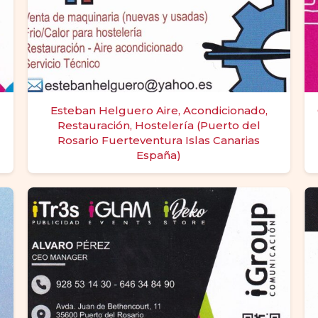
Esteban Helguero Aire, Acondicionado,
Restauración, Hostelería (Puerto del
Rosario Fuerteventura Islas Canarias
España)