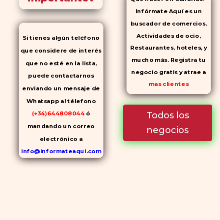
Infórmate Aquí es un
buscador de comercios,
Actividades de ocio,
Si tienes algún teléfono
Restaurantes, hoteles, y
que considere de interés
mucho más. Registra tu
que no esté en la lista,
negocio gratis y atrae a
puede contactarnos
mas clientes
enviando un mensaje de
Whatsapp al télefono
Todos los
(+34)644808044
ó
mandando un correo
negocios
electrónico a
info@informateaqui.com
Mientras que antes la
decisión de elegir un
inhibidor de la PDE-
5
dependía en gran medida de
la disponibilidad y el precio, el