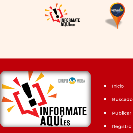
cambio de los tiempos ha
permitido la producción de
alternativas genéricas tanto
a Cialis como a
Viagra sin
receta
(tadalafilo y
sildenafilo, respectivamente)
que se consideran tan
rentables e igual de eficaces
que su homólogo de marca.
En su mayor parte, ambos
medicamentos funcionan de
Inicio
^
la misma manera y tienen
perfiles de efectos
Buscado
^
secundarios similares. ¿La
principal diferencia? El
Publicar
^
tiempo.
comprar Cialis
ejerce
Registro
sus efectos hasta 4 veces
^