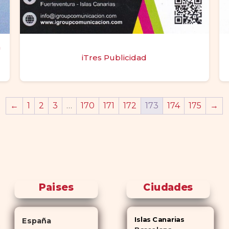
a
iTres Publicidad
←
1
2
3
…
170
171
172
173
174
175
→
Paises
Ciudades
Islas Canarias
España