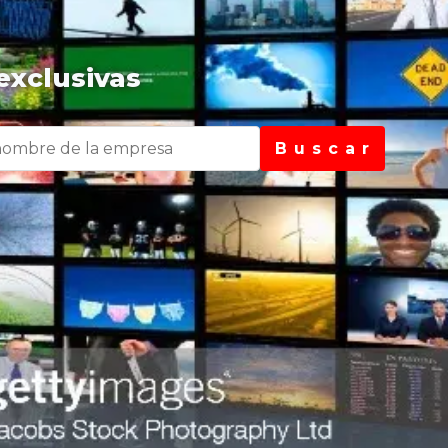
exclusivas
B u s c a r