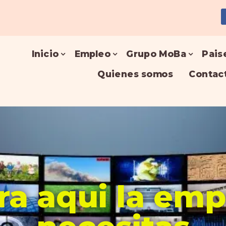
Inicio
Empleo
Grupo MoBa
Pais
Quienes somos
Contac
a aqui la em