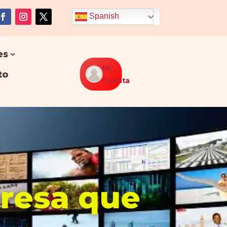
Spanish
es
Mi
to
Cuenta
presa que