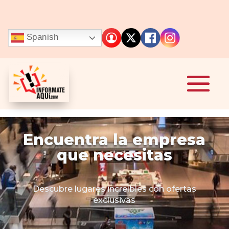
mostbet
https://1-win-games.in/
pin up casino
1win slot
pinup
Spanish
Encuentra la empresa
que necesitas
Descubre lugares increíbles con ofertas
exclusivas