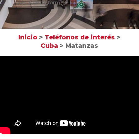
[aws_search_form]
Inicio
>
Teléfonos de interés
>
Cuba
> Matanzas