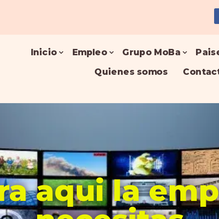
Inicio
Empleo
Grupo MoBa
Pais
Quienes somos
Contac
a aqui la em