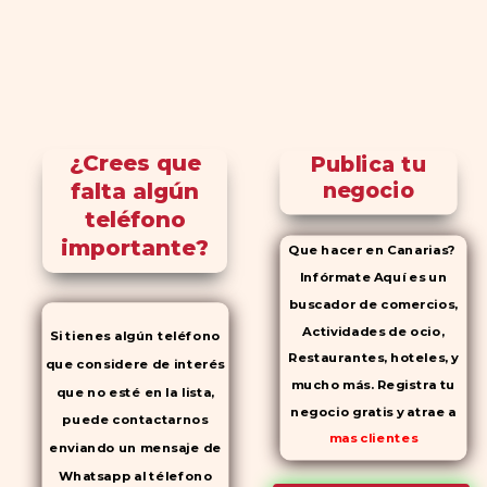
¿Crees que
Publica tu
falta algún
negocio
teléfono
importante?
Que hacer en Canarias?
Infórmate Aquí es un
buscador de comercios,
Actividades de ocio,
Si tienes algún teléfono
Restaurantes, hoteles, y
que considere de interés
mucho más. Registra tu
que no esté en la lista,
negocio gratis y atrae a
puede contactarnos
mas clientes
enviando un mensaje de
Whatsapp al télefono