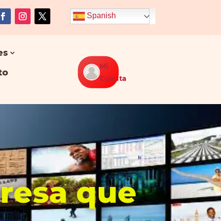
Spanish
es
Mi
to
Cuenta
presa que