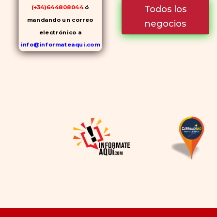
Todos los
(+34)644808044
ó
mandando un correo
negocios
electrónico a
info@informateaqui.com
Mientras que antes la
decisión de elegir un
inhibidor de la PDE-
5
dependía en gran medida de
la disponibilidad y el precio, el
cambio de los tiempos ha
permitido la producción de
alternativas genéricas tanto
a Cialis como a
Viagra sin
receta
(tadalafilo y
sildenafilo, respectivamente)
que se consideran tan
rentables e igual de eficaces