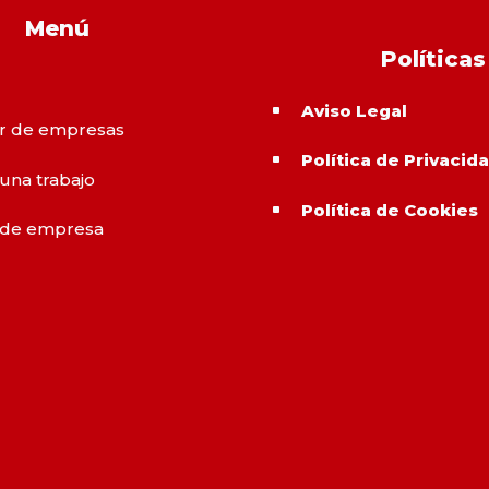
Menú
Políticas
Aviso Legal
^
r de empresas
Política de Privacid
^
 una trabajo
Política de Cookies
^
 de empresa
o