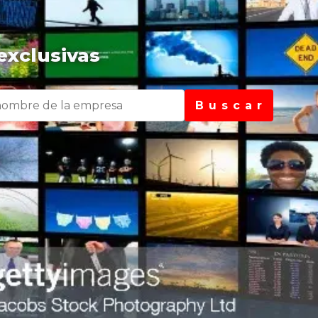
exclusivas
B u s c a r