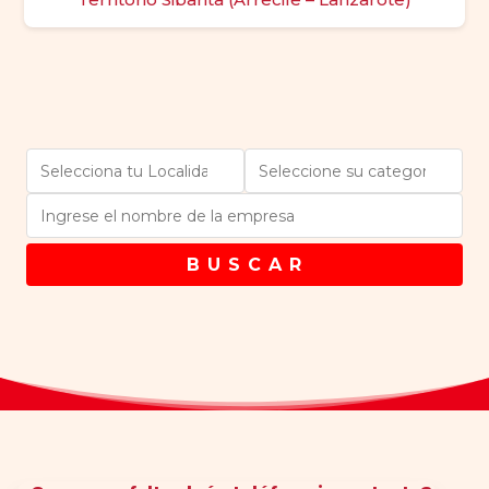
B U S C A R