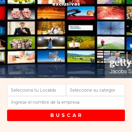
exclusivas
B U S C A R