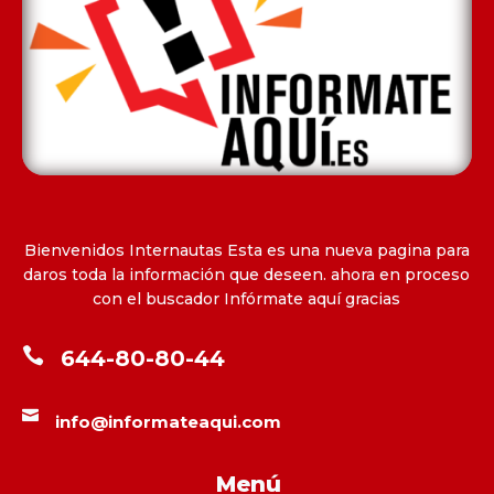
Bienvenidos Internautas Esta es una nueva pagina para
daros toda la información que deseen. ahora en proceso
con el buscador Infórmate aquí gracias

644-80-80-44

info@informateaqui.com
Menú