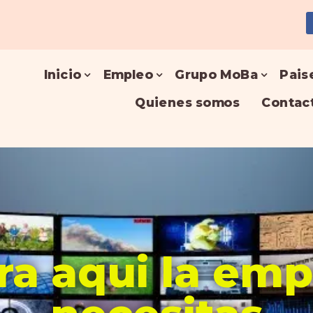
Inicio
Empleo
Grupo MoBa
Pais
Quienes somos
Contac
a aqui la em