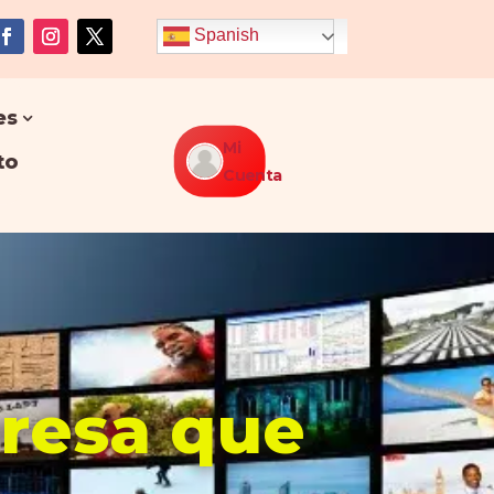
Spanish
es
Mi
to
Cuenta
presa que