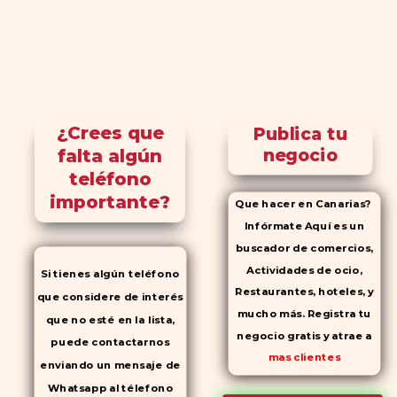
¿Crees que
Publica tu
falta algún
negocio
teléfono
importante?
Que hacer en Canarias?
Infórmate Aquí es un
buscador de comercios,
Actividades de ocio,
Si tienes algún teléfono
Restaurantes, hoteles, y
que considere de interés
mucho más. Registra tu
que no esté en la lista,
negocio gratis y atrae a
puede contactarnos
mas clientes
enviando un mensaje de
Whatsapp al télefono