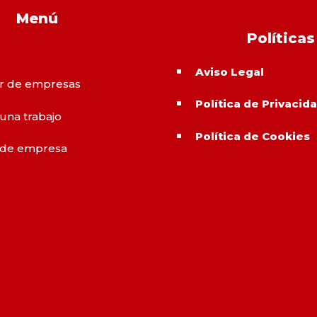
Menú
Políticas
Aviso Legal
^
r de empresas
Política de Privacid
^
 una trabajo
Política de Cookies
^
 de empresa
o