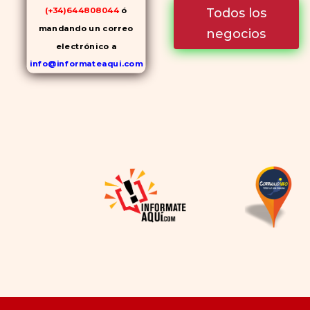
Todos los
(+34)644808044
ó
mandando un correo
negocios
electrónico a
info@informateaqui.com
Mientras que antes la
decisión de elegir un
inhibidor de la PDE-
5
dependía en gran medida de
la disponibilidad y el precio, el
cambio de los tiempos ha
permitido la producción de
alternativas genéricas tanto
a Cialis como a
Viagra sin
receta
(tadalafilo y
sildenafilo, respectivamente)
que se consideran tan
rentables e igual de eficaces