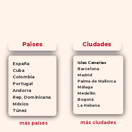
Paises
Ciudades
Islas Canarias
España
Barcelona
Cuba
Madrid
Colombia
Palma de Mallorca
Portugal
Málaga
Andorra
Medellín
Rep. Dominicana
Bogotá
México
La Habana
Túnez
más ciudades
más países