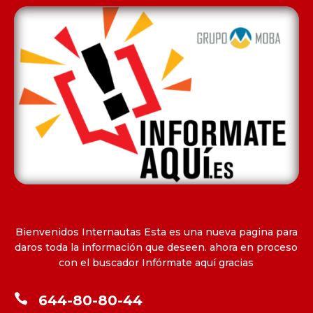
Bienvenidos Internautas Esta es una nueva pagina para
daros toda la información que deseen. ahora en proceso
con el buscador Infórmate aquí gracias

644-80-80-44