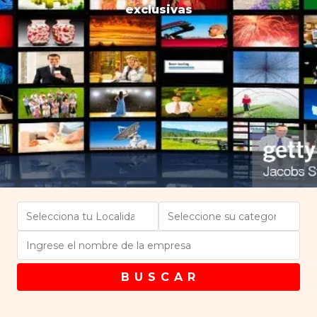
exclusivas
B U S C A R