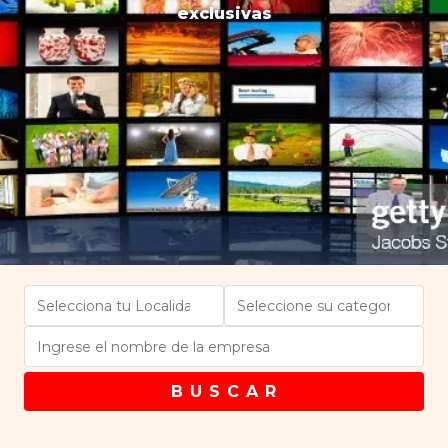
exclusivas
B U S C A R