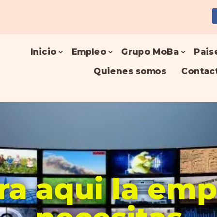
Inicio
Empleo
Grupo MoBa
Pais
Quienes somos
Contac
a aqui la em