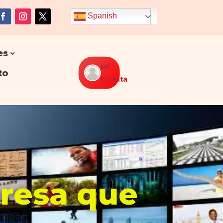
Spanish
es
Mi
to
Cuenta
presa que