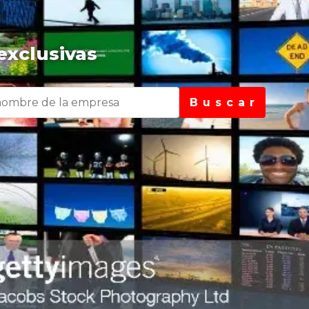
exclusivas
B u s c a r