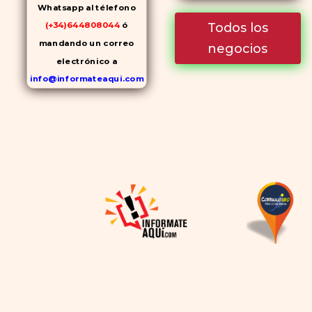
Whatsapp al télefono
Todos los
(+34)644808044
ó
mandando un correo
negocios
electrónico a
info@informateaqui.com
Mientras que antes la
decisión de elegir un
inhibidor de la PDE-
5
dependía en gran medida de
la disponibilidad y el precio, el
cambio de los tiempos ha
permitido la producción de
alternativas genéricas tanto
a Cialis como a
Viagra sin
receta
(tadalafilo y
sildenafilo, respectivamente)
que se consideran tan
rentables e igual de eficaces