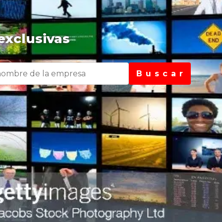
exclusivas
B u s c a r