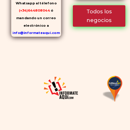
Whatsapp al télefono
Todos los
(+34)644808044
ó
mandando un correo
negocios
electrónico a
info@informateaqui.com
Mientras que antes la
decisión de elegir un
inhibidor de la PDE-
5
dependía en gran medida de
la disponibilidad y el precio, el
cambio de los tiempos ha
permitido la producción de
alternativas genéricas tanto
a Cialis como a
Viagra sin
receta
(tadalafilo y
sildenafilo, respectivamente)
que se consideran tan
rentables e igual de eficaces