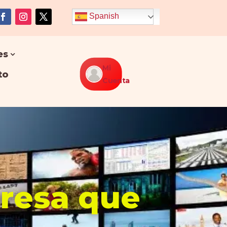
Spanish
es
Mi
to
Cuenta
presa que