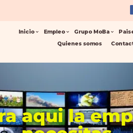
Inicio
Empleo
Grupo MoBa
Pais
Quienes somos
Contac
a aqui la em