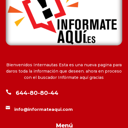
Bienvenidos Internautas Esta es una nueva pagina para
daros toda la información que deseen. ahora en proceso
con el buscador Infórmate aquí gracias

644-80-80-44

info@informateaqui.com
Menú