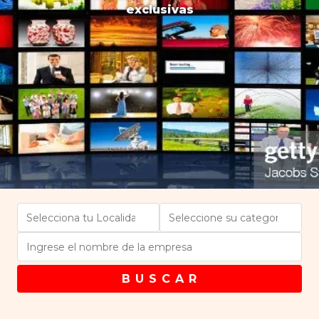
exclusivas
B U S C A R