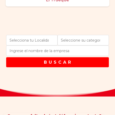
B U S C A R