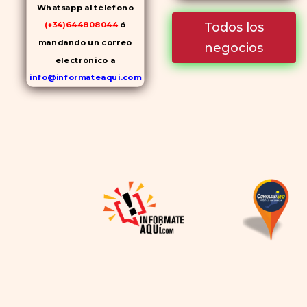
Whatsapp al télefono
Todos los
(+34)644808044
ó
mandando un correo
negocios
electrónico a
info@informateaqui.com
Mientras que antes la
decisión de elegir un
inhibidor de la PDE-
5
dependía en gran medida de
la disponibilidad y el precio, el
cambio de los tiempos ha
permitido la producción de
alternativas genéricas tanto
a Cialis como a
Viagra sin
receta
(tadalafilo y
sildenafilo, respectivamente)
que se consideran tan
rentables e igual de eficaces