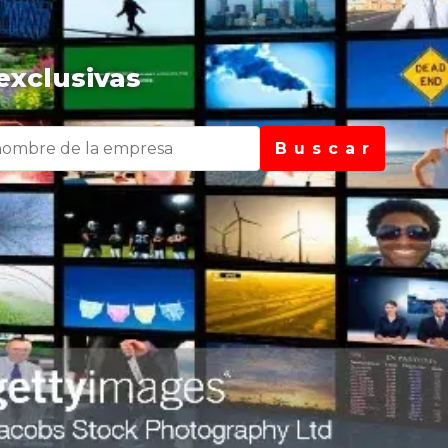
exclusivas
B u s c a r