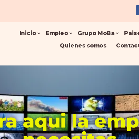
Inicio
Empleo
Grupo MoBa
Pais
Quienes somos
Contac
a aqui la em