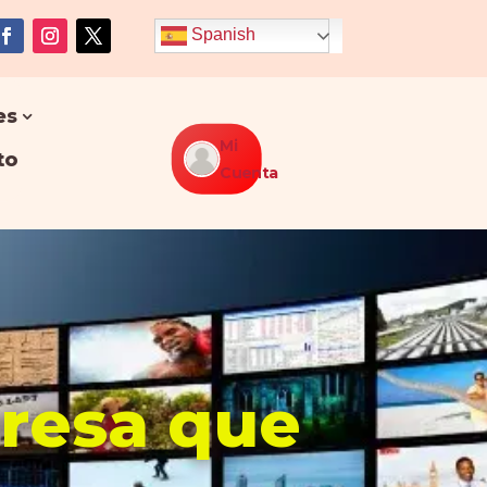
Spanish
es
Mi
to
Cuenta
presa que