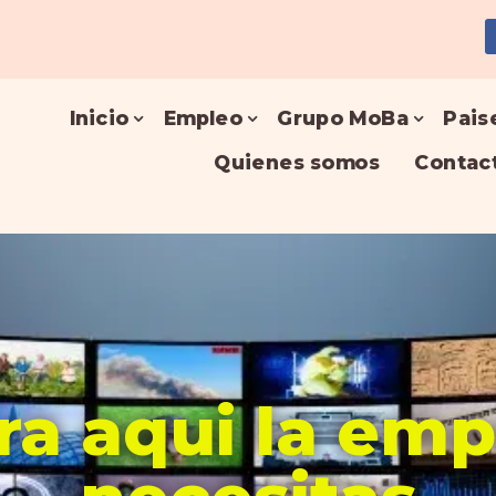
Inicio
Empleo
Grupo MoBa
Pais
Quienes somos
Contac
a aqui la em