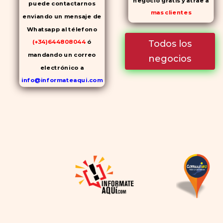
puede contactarnos
mas clientes
enviando un mensaje de
Whatsapp al télefono
Todos los
(+34)644808044
ó
mandando un correo
negocios
electrónico a
info@informateaqui.com
Mientras que antes la
decisión de elegir un
inhibidor de la PDE-
5
dependía en gran medida de
la disponibilidad y el precio, el
cambio de los tiempos ha
permitido la producción de
alternativas genéricas tanto
a Cialis como a
Viagra sin
receta
(tadalafilo y
sildenafilo, respectivamente)