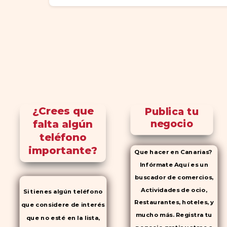
¿Crees que
Publica tu
falta algún
negocio
teléfono
importante?
Que hacer en Canarias?
Infórmate Aquí es un
buscador de comercios,
Actividades de ocio,
Si tienes algún teléfono
Restaurantes, hoteles, y
que considere de interés
mucho más. Registra tu
que no esté en la lista,
negocio gratis y atrae a