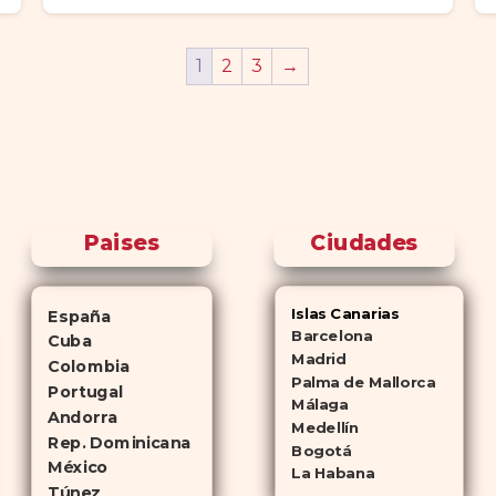
1
2
3
→
Paises
Ciudades
Islas Canarias
España
Barcelona
Cuba
Madrid
Colombia
Palma de Mallorca
Portugal
Málaga
Andorra
Medellín
Rep. Dominicana
Bogotá
México
La Habana
Túnez