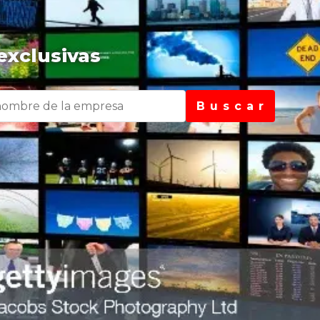
exclusivas
B u s c a r