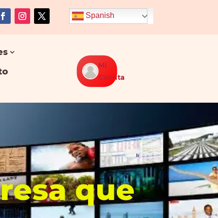
Spanish
es
Mi
to
Cuenta
presa que