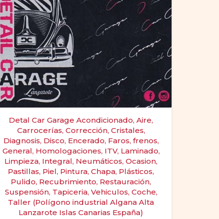
Detal Car Garage Acondicionado, Aire,
Carrocerías, Corrección, Cristales,
Diagnosis, Disco, Encerado, Faros, frenos,
General, Homologaciones, ITV, Laminado,
Limpieza, Integral, Neumáticos, Ocasion,
Pastillas, Piel, Pintura, Chapa, Plásticos,
Pulido, Recubrimiento, Restauración,
Suspensión, Tapiceria, Vehiculos, Coche,
Taller (Polígono industrial Algana Alta
Lanzarote Islas Canarias España)