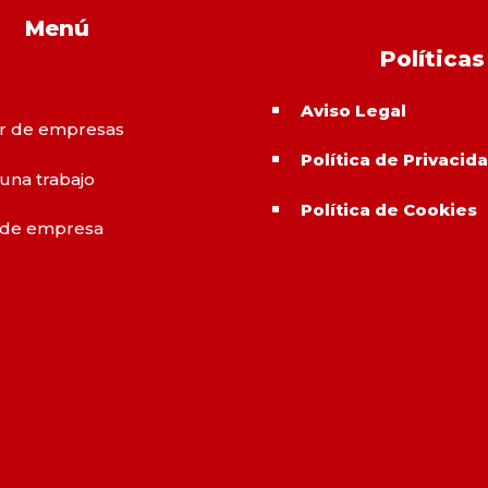
Menú
Políticas
Aviso Legal
^
r de empresas
Política de Privacid
^
 una trabajo
Política de Cookies
^
 de empresa
o