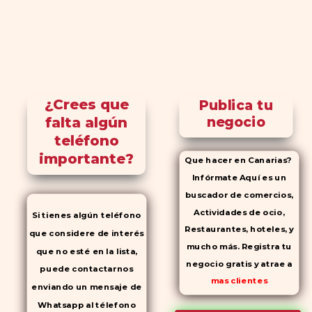
¿Crees que
Publica tu
falta algún
negocio
teléfono
importante?
Que hacer en Canarias?
Infórmate Aquí es un
buscador de comercios,
Actividades de ocio,
Si tienes algún teléfono
Restaurantes, hoteles, y
que considere de interés
mucho más. Registra tu
que no esté en la lista,
negocio gratis y atrae a
puede contactarnos
mas clientes
enviando un mensaje de
Whatsapp al télefono