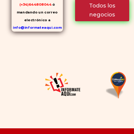
Todos los
(+34)644808044
ó
mandando un correo
negocios
electrónico a
info@informateaqui.com
Mientras que antes la
decisión de elegir un
inhibidor de la PDE-
5
dependía en gran medida de
la disponibilidad y el precio, el
cambio de los tiempos ha
permitido la producción de
alternativas genéricas tanto
a Cialis como a
Viagra sin
receta
(tadalafilo y
sildenafilo, respectivamente)
que se consideran tan
rentables e igual de eficaces