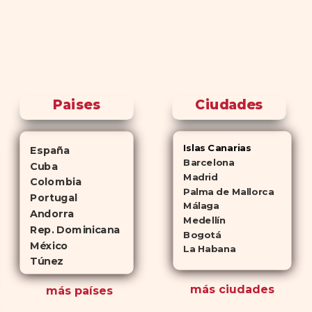
Paises
Ciudades
Islas Canarias
España
Barcelona
Cuba
Madrid
Colombia
Palma de Mallorca
Portugal
Málaga
Andorra
Medellín
Rep. Dominicana
Bogotá
México
La Habana
Túnez
más ciudades
más países