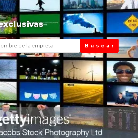
exclusivas
B u s c a r