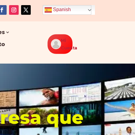
Spanish
es
Mi
to
Cuenta
presa que