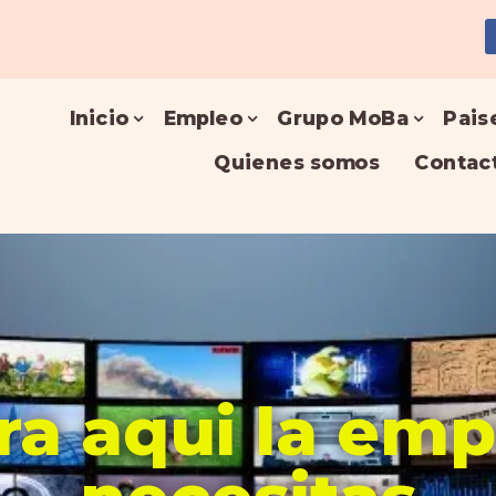
Inicio
Empleo
Grupo MoBa
Pais
Quienes somos
Contac
a aqui la em