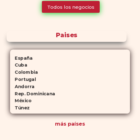
tiempo que Viagra, lo que lo convierte en una opción atractiva
Todos los negocios
para quienes no desean planificar sus actividades románticas con
antelación.
Paises
España
Cuba
Colombia
Portugal
Andorra
Rep. Dominicana
México
Túnez
más países