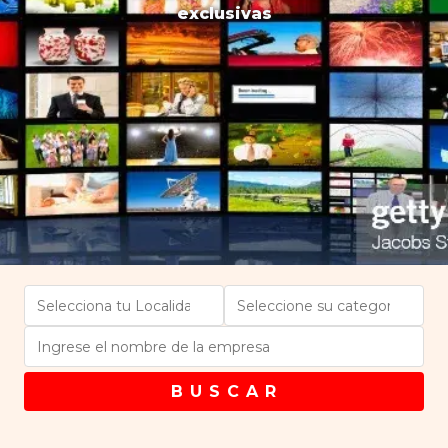
exclusivas
B U S C A R