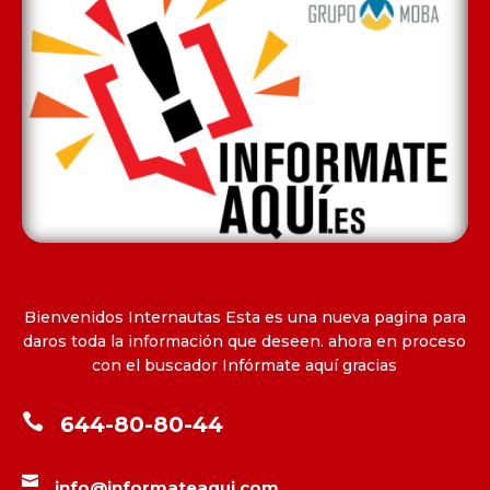
Bienvenidos Internautas Esta es una nueva pagina para
daros toda la información que deseen. ahora en proceso
con el buscador Infórmate aquí gracias

644-80-80-44

info@informateaqui.com