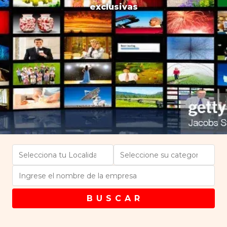
exclusivas
B U S C A R