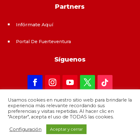
Partners
Infórmate Aquí
^
Portal De Fuerteventura
^
Síguenos
Usamos cookies en nuestro sitio web para brindarle la
experiencia más relevante recordando sus
preferencias y visitas repetidas. Al hacer clic en
"Aceptar", acepta el uso de TODAS las cookies.
Copyright 2021 – informateAqui · Desarrollado por
Configuración
Aceptar y cerrar
GrupoMoba
–
644 80 80 44