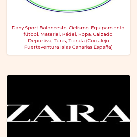
Dany Sport Baloncesto, Ciclismo, Equipamiento,
fútbol, Material, Pádel, Ropa, Calzado,
Deportiva, Tenis, Tienda (Corralejo
Fuerteventura Islas Canarias España)