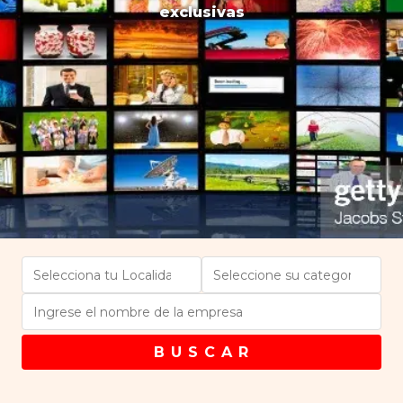
exclusivas
B U S C A R