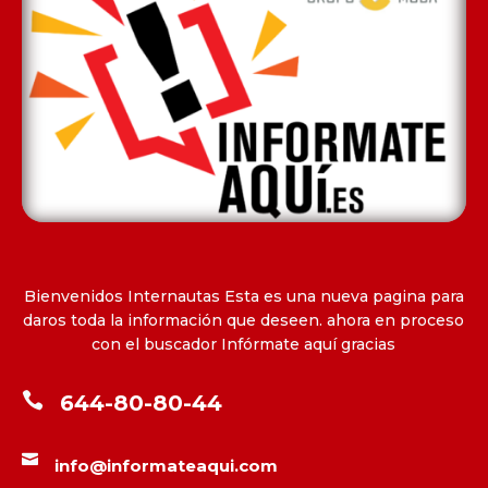
Bienvenidos Internautas Esta es una nueva pagina para
daros toda la información que deseen. ahora en proceso
con el buscador Infórmate aquí gracias

644-80-80-44

info@informateaqui.com