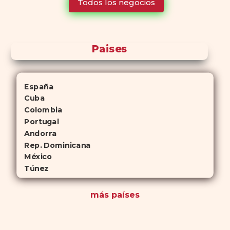
Todos los negocios
para quienes no desean planificar sus actividades románticas con
antelación.
Paises
España
Cuba
Colombia
Portugal
Andorra
Rep. Dominicana
México
Túnez
más países