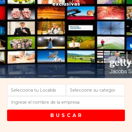
exclusivas
B U S C A R