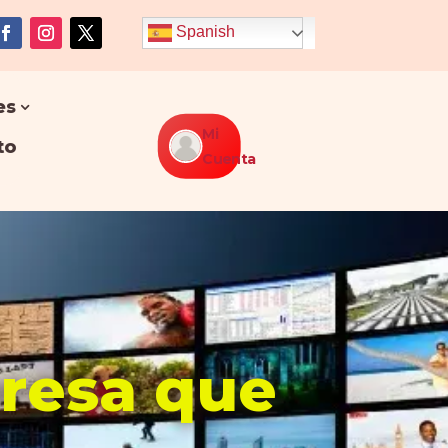
Spanish
es
Mi
to
Cuenta
presa que