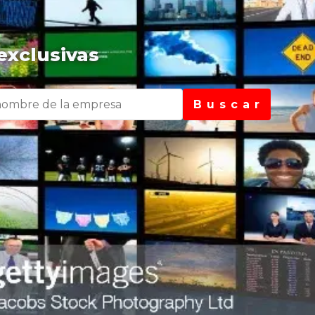
exclusivas
B u s c a r