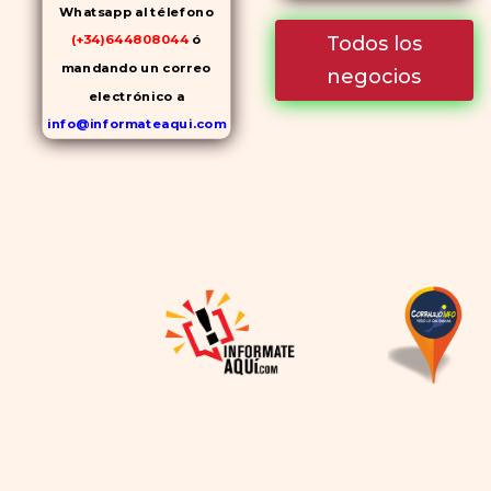
Whatsapp al télefono
Todos los
(+34)644808044
ó
mandando un correo
negocios
electrónico a
info@informateaqui.com
Mientras que antes la
decisión de elegir un
inhibidor de la PDE-
5
dependía en gran medida de
la disponibilidad y el precio, el
cambio de los tiempos ha
permitido la producción de
alternativas genéricas tanto
a Cialis como a
Viagra sin
receta
(tadalafilo y
sildenafilo, respectivamente)
que se consideran tan
rentables e igual de eficaces