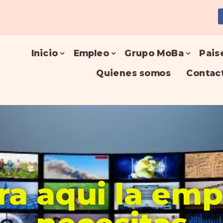
Inicio
Empleo
Grupo MoBa
Pais
Quienes somos
Contac
a aqui la em